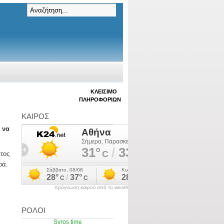
ΚΛΕΊΣΙΜΟ
ΠΛΗΡΟΦΟΡΙΏΝ
ΚΑΙΡΟΣ
 να
έτος
ρά.
πρόγνωση καιρού από το weather.gr
ΡΟΛΟΙ
Syros time