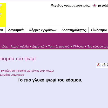
Μέγεθος γραμματοσειράς:
μεγαλ
ου
Λογισμικά
Φόρμες εγγράφων
Δραστηριότητες
Σύνδεσμοι
ε εδώ:
Αρχική σελίδα
Δημοτικό
Τρίτη Δημοτικού
Γλώσσα
Του κόσμου το
κόσμου του ψωμί
α Ενημέρωση (Κυριακή, 29 Ιούνιος 2014 07:21)
 13 Μάιος 2012 05:35
Το πιο γλυκό ψωμί του κόσμου.