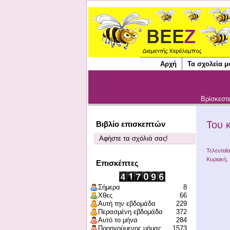
Αρχή
Τα σχολεία μ
Βρίσκεστ
Του 
Βιβλίο επισκεπτών
Αφήστε τα σχόλιά σας!
Τελευταί
Κυριακή,
Επισκέπτες
Σήμερα
8
Χθες
66
Αυτή την εβδομάδα
229
Περασμένη εβδομάδα
372
Αυτό το μήνα
284
Προηγούμενος μήμας
1573