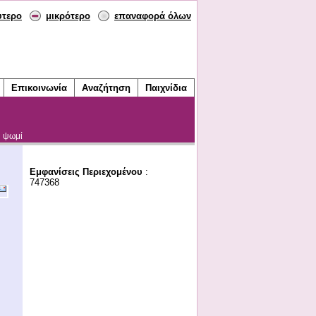
ύτερο
μικρότερο
επαναφορά όλων
Επικοινωνία
Αναζήτηση
Παιχνίδια
υ ψωμί
Εμφανίσεις Περιεχομένου
:
747368