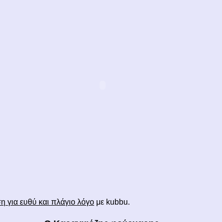
 για ευθύ και πλάγιο λόγο
με kubbu.