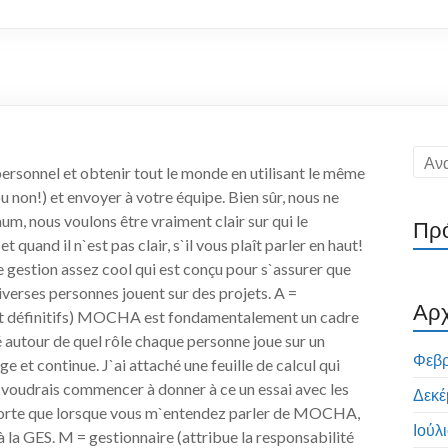
rsonnel et obtenir tout le monde en utilisant le même
 non!) et envoyer à votre équipe. Bien sûr, nous ne
 nous voulons être vraiment clair sur qui le
Πρό
 quand il n`est pas clair, s`il vous plaît parler en haut!
 gestion assez cool qui est conçu pour s`assurer que
 diverses personnes jouent sur des projets. A =
Αρχ
ient définitifs) MOCHA est fondamentalement un cadre
é autour de quel rôle chaque personne joue sur un
Φεβρ
e et continue. J`ai attaché une feuille de calcul qui
: je voudrais commencer à donner à ce un essai avec les
Δεκέ
e sorte que lorsque vous m`entendez parler de MOCHA,
Ιούλ
 la GES. M = gestionnaire (attribue la responsabilité