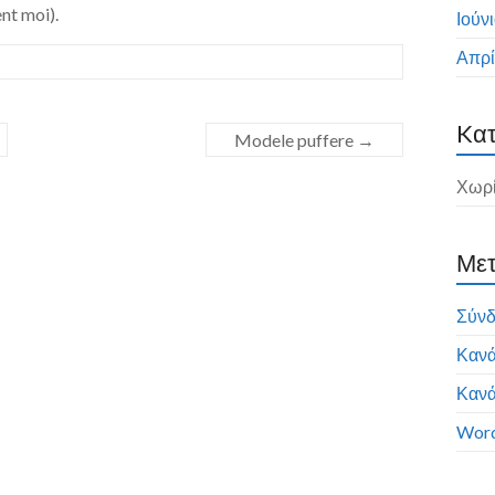
nt moi).
Ιούν
Απρί
Kατ
Modele puffere
→
Χωρί
Μετ
Σύν
Κανά
Κανά
Word