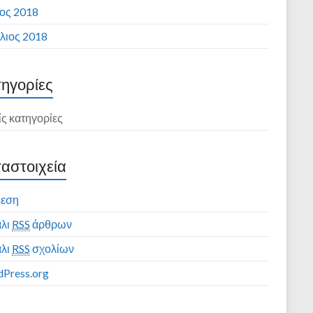
ιος 2018
λιος 2018
ηγορίες
ς κατηγορίες
αστοιχεία
δεση
λι
RSS
άρθρων
λι
RSS
σχολίων
Press.org