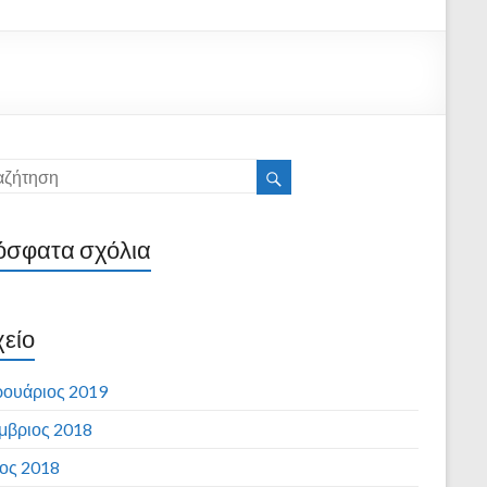
σφατα σχόλια
είο
ουάριος 2019
μβριος 2018
ιος 2018