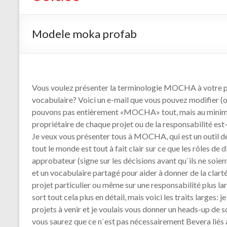
Modele moka profab
Vous voulez présenter la terminologie MOCHA à votre pe
vocabulaire? Voici un e-mail que vous pouvez modifier (ou
pouvons pas entièrement «MOCHA» tout, mais au minimum,
propriétaire de chaque projet ou de la responsabilité est-et
Je veux vous présenter tous à MOCHA, qui est un outil de
tout le monde est tout à fait clair sur ce que les rôles de
approbateur (signe sur les décisions avant qu`ils ne so
et un vocabulaire partagé pour aider à donner de la clart
projet particulier ou même sur une responsabilité plus larg
sort tout cela plus en détail, mais voici les traits larges
projets à venir et je voulais vous donner un heads-up d
vous saurez que ce n`est pas nécessairement Bevera liés à