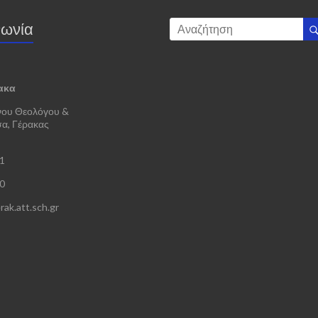
νωνία
ακα
νου Θεολόγου &
α, Γέρακας
1
0
rak.att.sch.gr