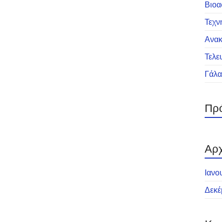
Βιοα
Τεχν
Ανα
Τελε
Γάλα
Πρό
Αρχ
Ιανο
Δεκέ