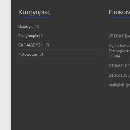
Kατηγορίες
Επικοι
Βιολογία
(4)
ο
Γεωγραφία
(1)
1
ΓΕΛ Γέρ
ΕΚΠΑΙΔΕΥΣΗ
(7)
Αγίου Ιωάν
Παπαφλέσσ
Φιλοσοφία
(3)
15344
210661104
210661355
mail@lyk-ge