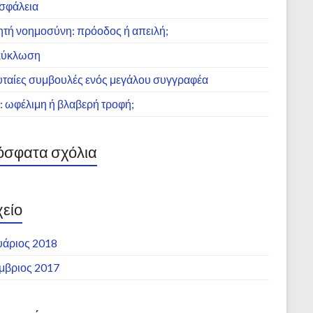
σφάλεια
ητή νοημοσύνη: πρόοδος ή απειλή;
κύκλωση
υταίες συμβουλές ενός μεγάλου συγγραφέα
: ωφέλιμη ή βλαβερή τροφή;
σφατα σχόλια
είο
υάριος 2018
μβριος 2017