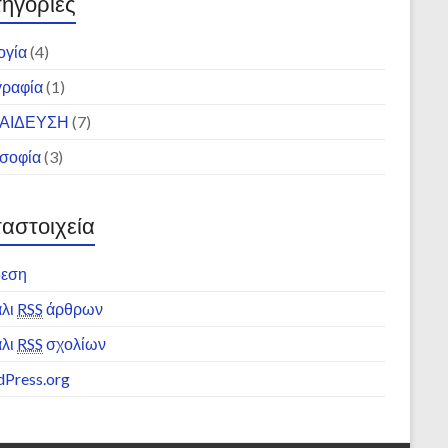
ηγορίες
ογία
(4)
ραφία
(1)
ΑΙΔΕΥΣΗ
(7)
σοφία
(3)
αστοιχεία
δεση
λι
RSS
άρθρων
λι
RSS
σχολίων
Press.org