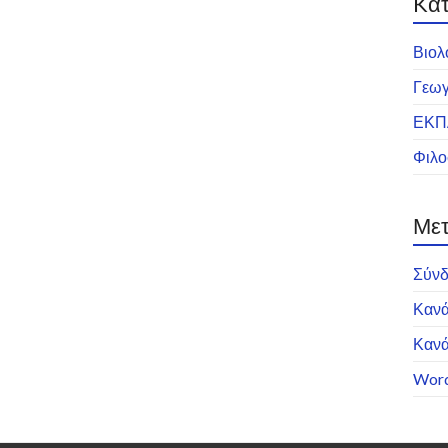
Kατ
Βιολ
Γεωγ
ΕΚΠ
Φιλο
Μετ
Σύν
Κανά
Κανά
Word