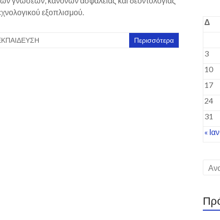
κών γνώσεων, κανόνων ασφαλείας και δεοντολογίας
τεχνολογικού εξοπλισμού.
Δ
ΕΚΠΑΙΔΕΥΣΗ
Περισσότερα
3
10
17
24
31
« Ιαν
Πρ