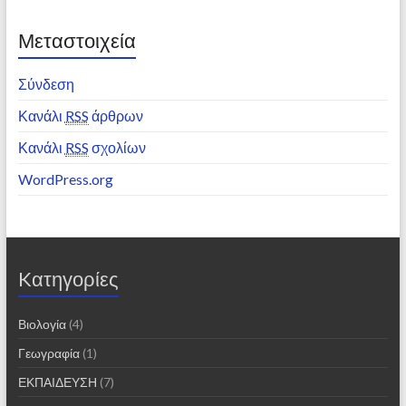
Μεταστοιχεία
Σύνδεση
Κανάλι
RSS
άρθρων
Κανάλι
RSS
σχολίων
WordPress.org
Kατηγορίες
Βιολογία
(4)
Γεωγραφία
(1)
ΕΚΠΑΙΔΕΥΣΗ
(7)