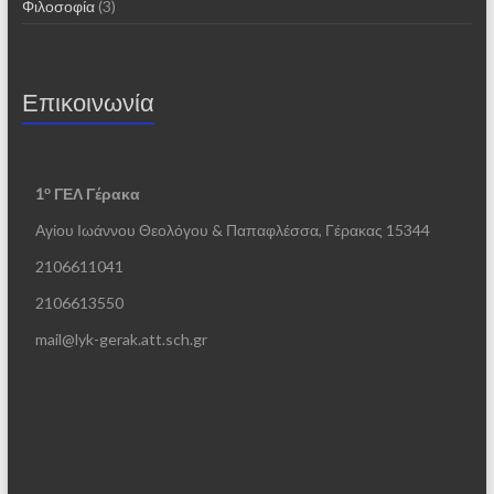
Φιλοσοφία
(3)
Επικοινωνία
ο
1
ΓΕΛ Γέρακα
Αγίου Ιωάννου Θεολόγου & Παπαφλέσσα, Γέρακας 15344
2106611041
2106613550
mail@lyk-gerak.att.sch.gr