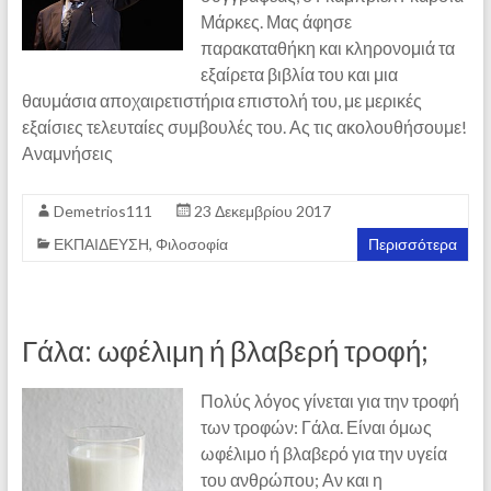
Μάρκες. Μας άφησε
παρακαταθήκη και κληρονομιά τα
εξαίρετα βιβλία του και μια
θαυμάσια αποχαιρετιστήρια επιστολή του, με μερικές
εξαίσιες τελευταίες συμβουλές του. Ας τις ακολουθήσουμε!
Αναμνήσεις
Demetrios111
23 Δεκεμβρίου 2017
ΕΚΠΑΙΔΕΥΣΗ
,
Φιλοσοφία
Περισσότερα
Γάλα: ωφέλιμη ή βλαβερή τροφή;
Πολύς λόγος γίνεται για την τροφή
των τροφών: Γάλα. Είναι όμως
ωφέλιμο ή βλαβερό για την υγεία
του ανθρώπου; Αν και η