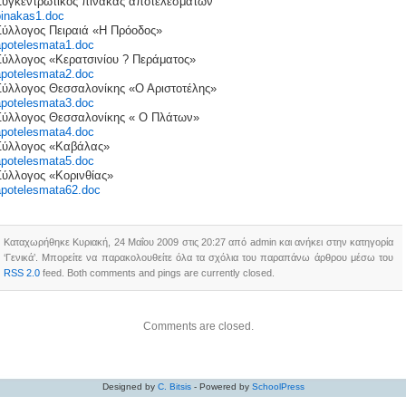
Συγκεντρωτικός πίνακας αποτελεσμάτων
pinakas1.doc
Σύλλογος Πειραιά «Η Πρόοδος»
apotelesmata1.doc
Σύλλογος «Κερατσινίου ? Περάματος»
apotelesmata2.doc
Σύλλογος Θεσσαλονίκης «Ο Αριστοτέλης»
apotelesmata3.doc
Σύλλογος Θεσσαλονίκης « Ο Πλάτων»
apotelesmata4.doc
Σύλλογος «Καβάλας»
apotelesmata5.doc
Σύλλογος «Κορινθίας»
apotelesmata62.doc
Καταχωρήθηκε Κυριακή, 24 Μαΐου 2009 στις 20:27 από admin και ανήκει στην κατηγορία
‘Γενικά’. Μπορείτε να παρακολουθείτε όλα τα σχόλια του παραπάνω άρθρου μέσω του
RSS 2.0
feed. Both comments and pings are currently closed.
Comments are closed.
Designed by
C. Bitsis
- Powered by
SchoolPress