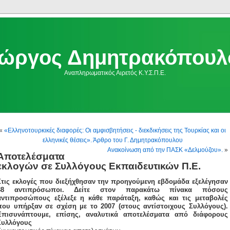
ιώργος Δημητρακόπουλ
Αναπληρωματικός Αιρετός Κ.Υ.Σ.Π.Ε.
«
«Ελληνοτουρκικές διαφορές: Οι αμφισβητήσεις - διεκδικήσεις της Τουρκίας και οι
ελληνικές θέσεις». Άρθρο του Γ. Δημητρακόπουλου
Ανακοίνωση από την ΠΑΣΚ «Δελμούζου».
»
Αποτελέσματα
εκλογών σε Συλλόγους Εκπαιδευτικών Π.Ε.
Στις εκλογές που διεξήχθησαν την προηγούμενη εβδομάδα εξελέγησαν
88 αντιπρόσωποι. Δείτε στον παρακάτω πίνακα πόσους
αντιπροσώπους εξέλεξε η κάθε παράταξη, καθώς και τις μεταβολές
που υπήρξαν σε σχέση με το 2007 (στους αντίστοιχους Συλλόγους).
Επισυνάπτουμε, επίσης, αναλυτικά αποτελέσματα από διάφορους
Συλλόγους