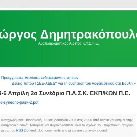
ιώργος Δημητρακόπουλ
Αναπληρωματικός Αιρετός Κ.Υ.Σ.Π.Ε.
«
Προεγγραφές-Δηλώσεις ενδιαφέροντος νηπίων
Δελτίο Τύπου ΓΣΕΕ-ΑΔΕΔΥ για τη συζήτηση του Ασφαλιστικού στη Βουλή
»
5-6 Απρίλη 2ο Συνέδριο Π.Α.Σ.Κ. ΕΚΠ/ΚΩΝ Π.Ε.
o-synedrio-pask-2.pdf
Καταχωρήθηκε Παρασκευή, 15 Φεβρουαρίου 2008 στις 23:00 από admin και ανήκει στην
κατηγορία ‘Γενικά’. Μπορείτε να παρακολουθείτε όλα τα σχόλια του παραπάνω άρθρου
μέσω του
RSS 2.0
feed. Both comments and pings are currently closed.