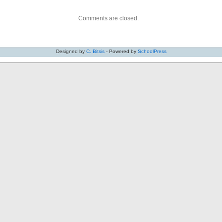
Comments are closed.
Designed by
C. Bitsis
- Powered by
SchoolPress