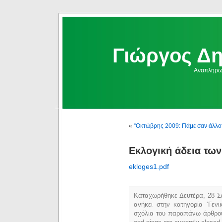
Γιώργος Δ
Αναπληρωμ
«
“Οκτώβρης 2009: Πάμε σαν άλλο
Εκλογική άδεια των
ekloges1.pdf
Καταχωρήθηκε Δευτέρα, 28 Σε
ανήκει στην κατηγορία ‘Γεν
σχόλια του παραπάνω άρθρο