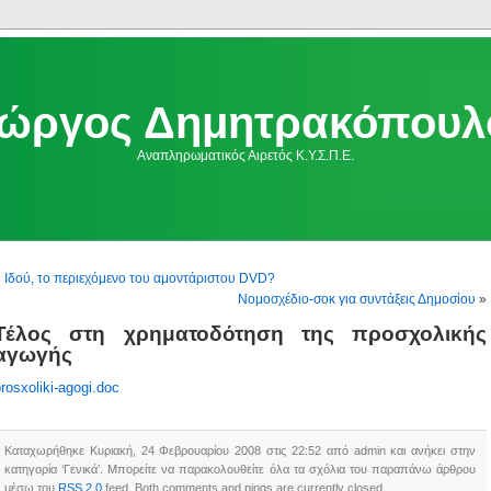
ιώργος Δημητρακόπουλ
Αναπληρωματικός Αιρετός Κ.Υ.Σ.Π.Ε.
«
Ιδού, το περιεχόμενο του αμοντάριστου DVD?
Νομοσχέδιο-σοκ για συντάξεις Δημοσίου
»
Τέλος στη χρηματοδότηση της προσχολικής
αγωγής
rosxoliki-agogi.doc
Καταχωρήθηκε Κυριακή, 24 Φεβρουαρίου 2008 στις 22:52 από admin και ανήκει στην
κατηγορία ‘Γενικά’. Μπορείτε να παρακολουθείτε όλα τα σχόλια του παραπάνω άρθρου
μέσω του
RSS 2.0
feed. Both comments and pings are currently closed.