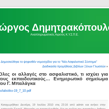
ιώργος Δημητρακόπουλ
Αναπληρωματικός Αιρετός Κ.Υ.Σ.Π.Ε.
«
Δημοσιεύθηκε το ψηφισθέν νομοσχέδιο για το “Νέο Ασφαλιστικό Σύστημα”
Διαδικασία προμήθειας βιβλίων Ξένων Γλωσσών
»
Όλες οι αλλαγές στο ασφαλιστικό, τι ισχύει για
τους εκπαιδευτικούς… Ενημερωτικό σημείωμα
του Γ. Μπαλάγκα
sfalistiko-19_7_10.pdf
Καταχωρήθηκε Δευτέρα, 19 Ιουλίου 2010 στις 23:16 από admin και ανήκει στην
κατηγορία ‘Γενικά’. Μπορείτε να παρακολουθείτε όλα τα σχόλια του παραπάνω άρθρου