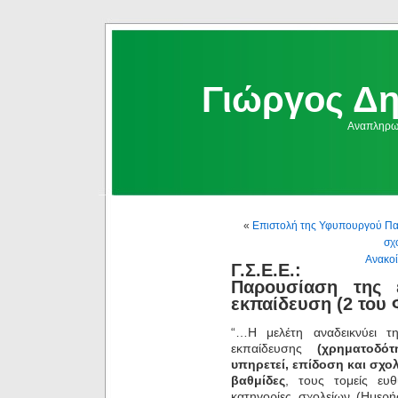
Γιώργος Δ
Αναπληρωμ
«
Επιστολή της Υφυπουργού Παι
σχ
Ανακοί
Γ.Σ.Ε.Ε.:
Παρουσίαση της 
εκπαίδευση (2 του
“…Η μελέτη αναδεικνύει 
εκπαίδευσης
(χρηματοδό
υπηρετεί, επίδοση και σχο
βαθμίδες
, τους τομείς ευθ
κατηγορίες σχολείων (Ημερή