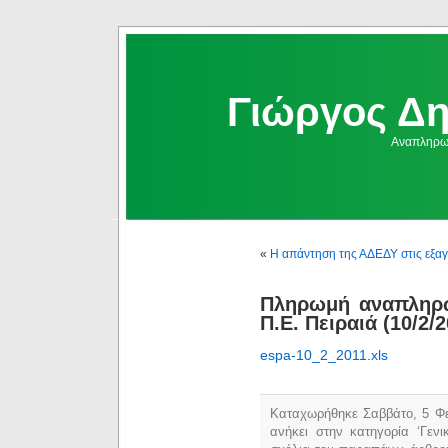
Γιώργος Δ
Αναπληρωμ
«
Η απάντηση της ΑΔΕΔΥ στις εξαγ
Πληρωμή αναπληρ
Π.Ε. Πειραιά (10/2/2
espa-10_2_2011.xls
Καταχωρήθηκε Σαββάτο, 5 Φε
ανήκει στην κατηγορία ‘Γεν