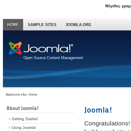
Μέγεθος γραμ
HOME
SAMPLE SITES
JOOMLA.ORG
Open Source Content Management
Βρίσκεστε εδώ:
Home
About Joomla!
Joomla!
Getting Started
Congratulations!
Using Joomla!