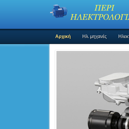
Αρχική
Ηλ. μηχανές
Ηλεκ