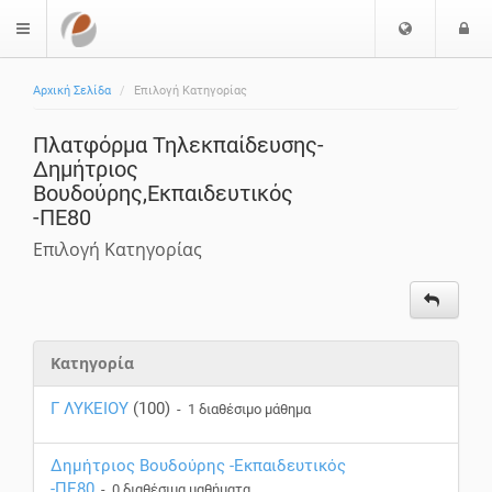
Επιλογή
Ε
$langMenu
Γλώσσας
Αρχική Σελίδα
Επιλογή Κατηγορίας
ζήτηση
Πλατφόρμα Τηλεκπαίδευσης-
Δημήτριος
Βουδούρης,Εκπαιδευτικός
-ΠΕ80
Επιλογή Κατηγορίας
Κατηγορία
Γ ΛΥΚΕΙΟΥ
(100)
- 1 διαθέσιμο μάθημα
Δημήτριος Βουδούρης -Εκπαιδευτικός
-ΠΕ80
- 0 διαθέσιμα μαθήματα