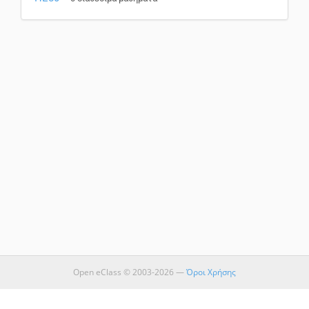
Open eClass © 2003-2026 —
Όροι Χρήσης