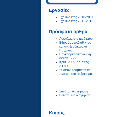
Εργασίες
Σχολικό έτος 2010-2011
Σχολικό έτος 2011-2012
Πρόσφατα άρθρα
Ασφάλεια στο Διαδίκτυο
Εθισμός στο Διαδίκτυο
και στα Διαδικτυακά
Παιχνίδια
Παγκόσμια οικονομική
ύφεση 1929
Κρίσιμα Σημεία Ύλης
Α.Ο.Θ.
"Κλάξον, τρομπέτες και
πλάκες" του Ντάριο Φο
Σύνδεση διαχειριστή
Εκτεταμένη διαχείριση
Καιρός