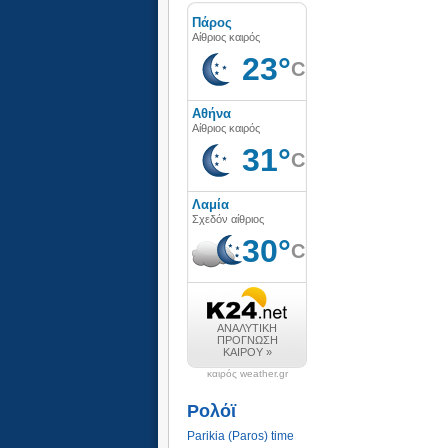
καιρός weather.gr
Ρολόϊ
Parikia (Paros) time