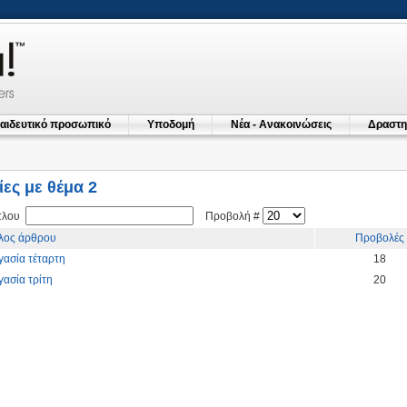
αιδευτικό προσωπικό
Υποδομή
Νέα - Ανακοινώσεις
Δραστη
ες με θέμα 2
ίτλου
Προβολή #
τλος άρθρου
Προβολές
γασία τέταρτη
18
γασία τρίτη
20