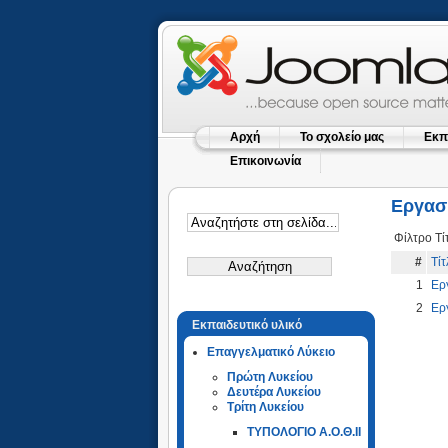
Αρχή
Το σχολείο μας
Εκπ
Επικοινωνία
Εργασί
Φίλτρο Τ
#
Τί
1
Ερ
2
Ερ
Εκπαιδευτικό υλικό
Επαγγελματικό Λύκειο
Πρώτη Λυκείου
Δευτέρα Λυκείου
Τρίτη Λυκείου
ΤΥΠΟΛΟΓΙΟ Α.Ο.Θ.ΙΙ