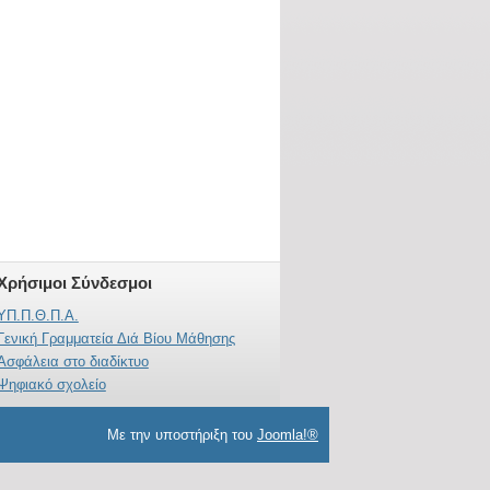
Χρήσιμοι Σύνδεσμοι
ΥΠ.Π.Θ.Π.Α.
Γενική Γραμματεία Διά Βίου Μάθησης
Ασφάλεια στο διαδίκτυο
Ψηφιακό σχολείο
Με την υποστήριξη του
Joomla!®