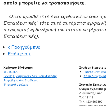
οποίο μπορείτε να τροποποιήσετε.
Όταν προσθέτετε ένα άρθρο κάτω από την κ
Εκπαιδευτικές" τότε αυτό αυτόματα εμφανί
συγκεκριμένη διαδρομή του ιστοτόπου (Δραστη
Εκπαιδευτικές).
< Προηγούμενο
Επόμενο >
Χρήσιμοι Σύνδεσμοι
Σύνδεση διαχειρι
ΥΠ.Π.Θ.Π.Α.
Εκτεταμένη Δια
Γενική Γραμματεία Διά Βίου Μάθησης
Απλή Διαχείρισ
Ασφάλεια στο διαδίκτυο
Ψηφιακό σχολείο
Στοιχεία Επικοιν
Όνομα σχολικής 
Διεύθυνση, Πόλη
Τ.Κ. 11111
Τηλ: 1234567890
email: mail (at) sch.g