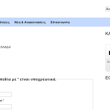
ότητες
Νέα & Ανακοινώσεις
Επικοινωνία
Κ
ΕΛΛΑΔΑ
Ε
εδία με * είναι υποχρεωτικά.
ου
*