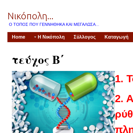
Νικόπολη...
Ο ΤΌΠΟΣ ΠΟΥ ΓΕΝΝΉΘΗΚΑ ΚΑΙ ΜΕΓΆΛΩΣΑ...
Home
Η Νικόπολη
Σύλλογος
Καταγωγή
τεύχος Β΄
1. 
2. 
ρύθ
πλ