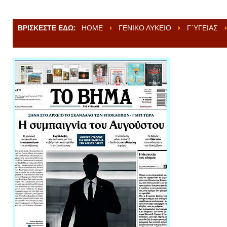
ΒΡΊΣΚΕΣΤΕ ΕΔΏ:
HOME
ΓΕΝΙΚΌ ΛΎΚΕΙΟ
Γ΄ΥΓΕΊΑΣ