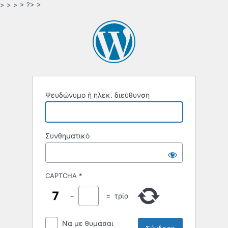
> > > > ?> >
Ψευδώνυμο ή ηλεκ. διεύθυνση
Συνθηματικό
CAPTCHA
*
−
=
τρία
Να με θυμάσαι