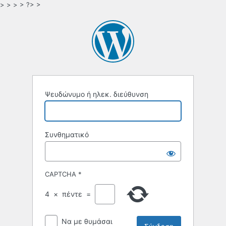
> > > > ?> >
Ψευδώνυμο ή ηλεκ. διεύθυνση
Συνθηματικό
CAPTCHA
*
4
×
πέντε
=
Να με θυμάσαι