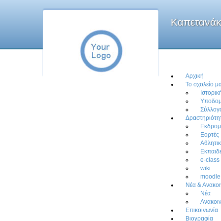
Καπετανάκ
Αρχική
Το σχολείο μ
Ιστορι
Υποδο
Σύλλογ
Δραστηριότη
Εκδρομ
Εορτές
Αθλητικ
Εκπαιδε
e-class
wiki
moodle
Νέα & Ανακοι
Νέα
Ανακοι
Επικοινωνία
Βιογραφία