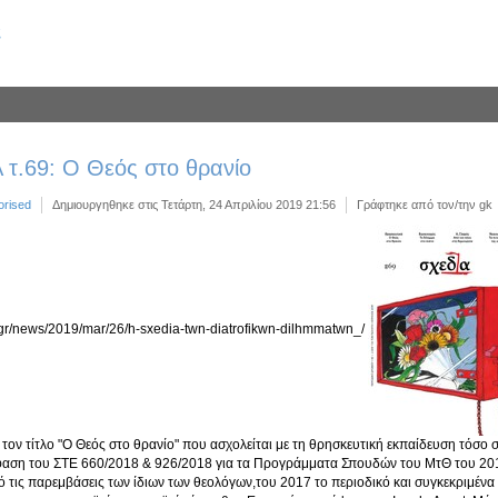
ς
 τ.69: Ο Θεός στο θρανίο
orised
Δημιουργηθηκε στις Τετάρτη, 24 Απριλίου 2019 21:56
Γράφτηκε από τον/την gk
.gr/news/2019/mar/26/h-sxedia-twn-diatrofikwn-dilhmmatwn_/
 τον τίτλο "Ο Θεός στο θρανίο" που ασχολείται με τη θρησκευτική εκπαίδευση τόσο 
αση του ΣΤΕ 660/2018 & 926/2018 για τα Προγράμματα Σπουδών του ΜτΘ του 2016 
 τις παρεμβάσεις των ίδιων των θεολόγων,του 2017 το περιοδικό και συγκεκριμένα 