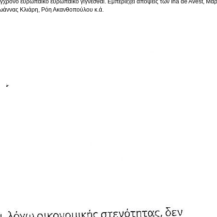
γχρονο ευρωπαϊκό ευρωπαϊκό γίγνεσθαι. Εμπεριέχει απόψεις των Ina de Avest, M
Ιωάννας Κλιάρη, Ρόη Ακανθοπούλου κ.ά.