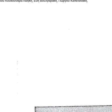
άριου Κουκουνάρα Λιάγκη, Εύη Βουλγαράκη, Γιώργου Καπετανάκη,