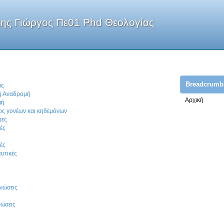
ης Γιώργος Πε01 Phd Θεολογίας
Breadcrumb
ας
κή Αναδρομή
Αρχική
μή
ος γονέων και κηδεμόνων
τες
ές
ές
υτικές
νώσεις
νώσεις