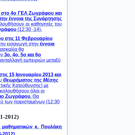
3 στο 4ο ΓΕΛ Ζωγράφου και
την έννοια της Συνάρτησης
ολουθήσουν οι καθηγητές του
ωγράφου
(12:30 -14).
υ στις 11 Φεβρουαρίου
την εισαγωγή στην
έννοια
δασκαλία θα
ύν
3ο, 4ο, 5ο και 6ο
 ανταλλαγή εμπειριών μεταξύ
τις 15 Ιανουαρίου 2013 και
ου
Θεωρήματος της Μέσης
ετικής Κατεύθυνσης) με
ακολουθήσουν όλοι οι
ειο Ζωγράφου.
Θα
ξύ των παρισταμένων (12:30
-2012)
α μαθηματικών κ. Πουλάκη
-2012).