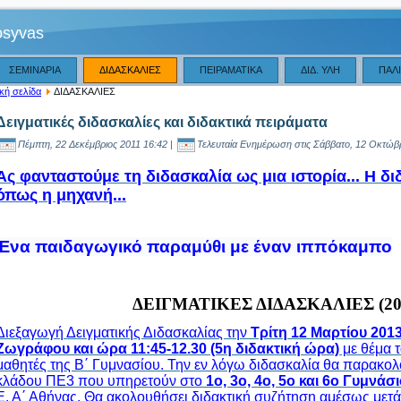
osyvas
ΣΕΜΙΝΑΡΙΑ
ΔΙΔΑΣΚΑΛΙΕΣ
ΠΕΙΡΑΜΑΤΙΚΑ
ΔΙΔ. ΥΛΗ
ΠΑΛ
κή σελίδα
ΔΙΔΑΣΚΑΛΙΕΣ
Δειγματικές διδασκαλίες και διδακτικά πειράματα
Πέμπτη, 22 Δεκέμβριος 2011 16:42 |
Τελευταία Ενημέρωση στις Σάββατο, 12 Οκτώβρ
Ας φανταστούμε τη διδασκαλία ως μια ιστορία... Η δι
όπως η μηχανή...
Ένα παιδαγωγικό παραμύθι με έναν ιππόκαμπο
ΔΕΙΓΜΑΤΙΚΕΣ ΔΙΔΑΣΚΑΛΙΕΣ (201
Διεξαγωγή Δειγματικής Διδασκαλίας την
Τρίτη 12 Μαρτίου 201
Ζωγράφου και ώρα 11:45-12.30
(5η διδακτική ώρα)
με θέμα 
μαθητές της Β΄ Γυμνασίου. Την εν λόγω διδασκαλία θα παρακο
κλάδου ΠΕ3 που υπηρετούν στο
1ο, 3ο, 4ο, 5ο και 6ο Γυμνά
Ε. Α΄ Αθήνας. Θα ακολουθήσει διδακτική συζήτηση αμέσως μετά