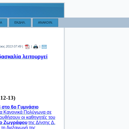
ΙΑ
EΚΔΗΛ.
ΑΝΑΚΟΙΝ.
ιος 2013 07:49 |
|
|
δασκαλία λειτουργεί
2-13)
3 στο 6ο Γυμνάσιο
τα Κανονικά Πολύγωνα σε
λουθήσουν οι καθηγητές του
σιο Ζωγράφου
της Δ/νσης Δ.
 τη διεξαγωγή της