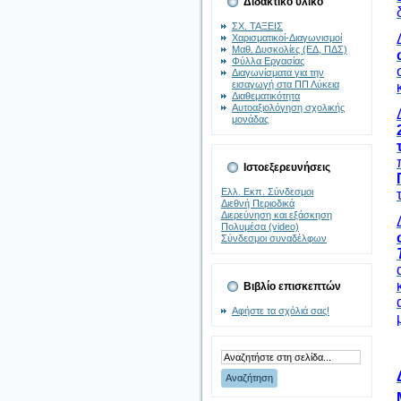
Διδακτικό υλικό
ΣΧ. ΤΑΞΕΙΣ
Χαρισματικοί-Διαγωνισμοί
Μαθ. Δυσκολίες (ΕΔ, ΠΔΣ)
Φύλλα Εργασίας
Διαγωνίσματα για την
εισαγωγή στα ΠΠ Λύκεια
Διαθεματικότητα
Αυτοαξιολόγηση σχολικής
μονάδας
Ιστοεξερευνήσεις
Ελλ. Εκπ. Σύνδεσμοι
Διεθνή Περιοδικά
Διερεύνηση και εξάσκηση
Πολυμέσα (video)
Σύνδεσμοι συναδέλφων
Βιβλίο επισκεπτών
Αφήστε τα σχόλιά σας!