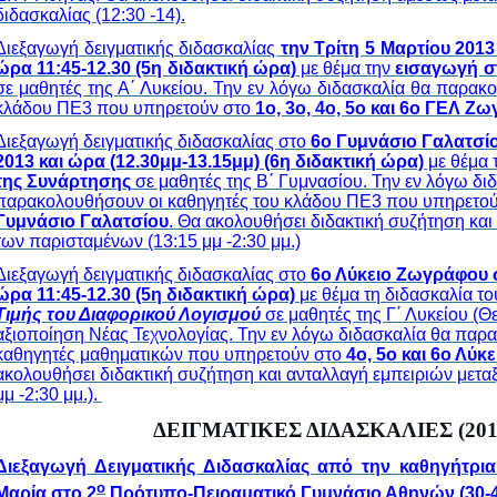
διδασκαλίας (12:30 -14).
Διεξαγωγή δειγματικής διδασκαλίας
την Τρίτη 5 Μαρτίου 201
ώρα 11:45-12.30 (5η διδακτική ώρα)
με θέμα την
εισαγωγή σ
σε μαθητές της Α΄ Λυκείου. Την εν λόγω διδασκαλία θα παρακ
κλάδου ΠΕ3 που υπηρετούν στο
1ο, 3ο, 4ο, 5ο και 6ο ΓΕΛ Ζ
Διεξαγωγή δειγματικής διδασκαλίας στο
6ο Γυμνάσιο Γαλατσίο
2013 και ώρα (12.30μμ-13.15μμ) (6η διδακτική ώρα)
με θέμα 
της Συνάρτησης
σε μαθητές της Β΄ Γυμνασίου. Την εν λόγω δι
παρακολουθήσουν οι καθηγητές του κλάδου ΠΕ3 που υπηρετο
Γυμνάσιο Γαλατσίου
. Θα ακολουθήσει διδακτική συζήτηση και
των παρισταμένων (13:15 μμ -2:30 μμ.)
Διεξαγωγή δειγματικής διδασκαλίας στο
6ο Λύκειο Ζωγράφου σ
ώρα 11:45-12.30 (5η διδακτική ώρα)
με θέμα τη διδασκαλία τ
Τιμής του Διαφορικού Λογισμού
σε μαθητές της Γ΄ Λυκείου (Θ
αξιοποίηση Νέας Τεχνολογίας. Την εν λόγω διδασκαλία θα παρ
καθηγητές μαθηματικών που υπηρετούν στο
4ο, 5ο και 6ο Λύκ
ακολουθήσει διδακτική συζήτηση και ανταλλαγή εμπειριών μετα
μμ -2:30 μμ.).
ΔΕΙΓΜΑΤΙΚΕΣ ΔΙΔΑΣΚΑΛΙΕΣ (2011
Διεξαγωγή Δειγματικής Διδασκαλίας από την καθηγήτρι
ο
Μαρία στο 2
Πρότυπο-Πειραματικό Γυμνάσιο Αθηνών (30-4