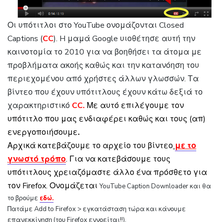
Οι υπότιτλοι στο YouTube ονομάζονται Closed
Captions (
CC
). H μαμά Google υιοθέτησε αυτή την
καινοτομία το 2010 για να βοηθήσει τα άτομα με
προβλήματα ακοής καθώς και την κατανόηση του
περιεχομένου από χρήστες άλλων γλωσσών. Τα
βίντεο που έχουν υπότιτλους έχουν κάτω δεξιά το
χαρακτηριστικό
CC.
Με αυτό επιλέγουμε τον
υπότιτλο που μας ενδιαφέρει καθώς και
τους (απ)
ενεργοποιήσουμε
.
Αρχικά κατεβάζουμε το αρχείο του βίντεο
με το
γνωστό τρόπο
. Για να κατεβάσουμε τους
υπότιτλους χρειαζόμαστε άλλο ένα πρόσθετο για
τον Firefox. Ονομάζεται
YouTube Caption Downloader και θα
το βρούμε
εδώ.
Πατάμε Add to Firefox > εγκατάσταση τώρα και κάνουμε
επανεκκίνηση (του Firefox εννοείται!!).