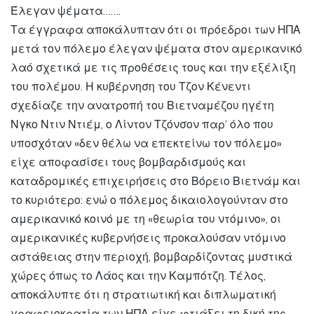
Έλεγαν ψέματα…….
Τα έγγραφα αποκάλυπταν ότι οι πρόεδροι των ΗΠΑ
μετά τον πόλεμο έλεγαν ψέματα στον αμερικανικό
λαό σχετικά με τις προθέσεις τους και την εξέλιξη
του πολέμου. Η κυβέρνηση του Τζον Κένεντι
σχεδίαζε την ανατροπή του Βιετναμέζου ηγέτη
Νγκο Ντιν Ντιέμ, ο Λίντον Τζόνσον παρ’ όλο που
υποσχόταν «δεν θέλω να επεκτείνω τον πόλεμο»
είχε αποφασίσει τους βομβαρδισμούς και
καταδρομικές επιχειρήσεις στο Βόρειο Βιετνάμ και
το κυριότερο: ενώ ο πόλεμος δικαιολογούνταν στο
αμερικανικό κοινό με τη «θεωρία του ντόμινο», οι
αμερικανικές κυβερνήσεις προκαλούσαν ντόμινο
αστάθειας στην περιοχή, βομβαρδίζοντας μυστικά
χώρες όπως το Λάος και την Καμπότζη. Τέλος,
αποκάλυπτε ότι η στρατιωτική και διπλωματική
γραφειοκρατία των ΗΠΑ είχε φτιάξει τη δική της