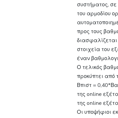
συστήµατος, σε
του αρµοδίου ορ
αυτοµατοποιηµέ
προς τους βαθµ
διασφαλίζεται 
στοιχεία του ε
έναν βαθµολογη
Ο τελικός βαθµ
προκύπτει από τ
Βπιστ = 0,40*Β
της online εξέ
της online εξέτ
Οι υποψήφιοι ε