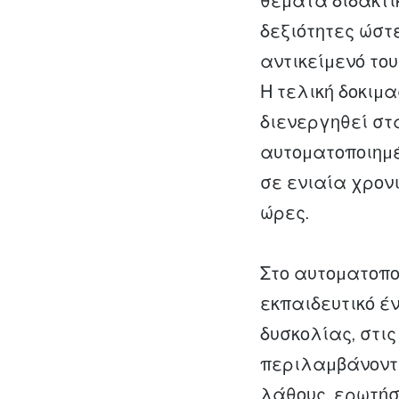
θέµατα διδακτι
δεξιότητες ώστ
αντικείµενό το
Η τελική δοκιµα
διενεργηθεί στ
αυτοµατοποιηµέ
σε ενιαία χρονι
ώρες.
Στο αυτοµατοπο
εκπαιδευτικό έ
δυσκολίας, στις
περιλαµβάνοντ
λάθους, ερωτήσ