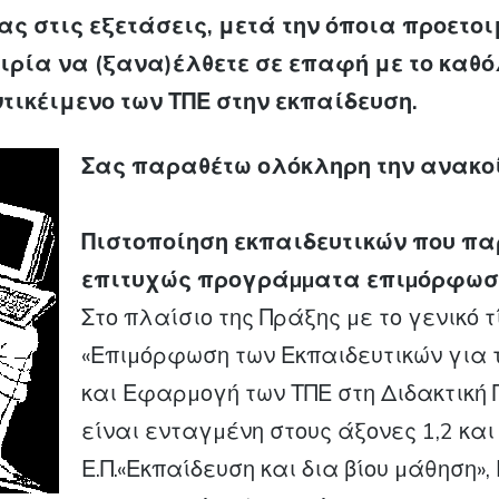
ας στις εξετάσεις, μετά την όποια προετο
αιρία να (ξανα)έλθετε σε επαφή με το καθ
τικέιμενο των ΤΠΕ στην εκπαίδευση.
Σας παραθέτω ολόκληρη την ανακο
Πιστοποίηση εκπαιδευτικών που π
επιτυχώς προγράµµατα επιµόρφωση
Στο πλαίσιο της Πράξης µε το γενικό τ
«Επιµόρφωση των Εκπαιδευτικών για 
και Εφαρµογή των ΤΠΕ στη Διδακτική 
είναι ενταγµένη στους άξονες 1,2 και 
Ε.Π.«Εκπαίδευση και δια βίου µάθηση»,