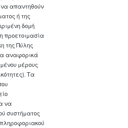
 να απαντηθούν
µατος ή της
κριµένη δοµή
ρη προετοιµασία
η της Πύλης
τα αναφορικά
ηµένου µέρους
κότητες). Τα
που
είο
α να
ού συστήµατος
υ πληροφοριακού