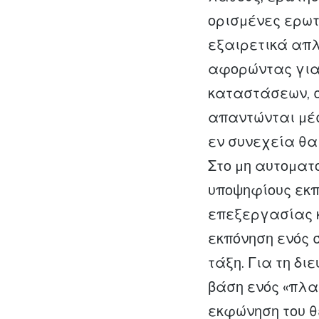
ορισµένες ερωτ
εξαιρετικά απλ
αφορώντας για
καταστάσεων, σ
απαντώνται µέσ
εν συνεχεία θα
Στο µη αυτοµατο
υποψηφίους εκπ
επεξεργασίας κ
εκπόνηση ενός 
τάξη. Για τη δι
βάση ενός «πλαι
εκφώνηση του θ