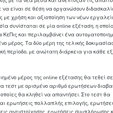
κής µε τα νέα µέσα και ανέπτυξαν τις απαιτ
ε να είναι σε θέση να οργανώσουν διδασκαλί
υς µε χρήση και αξιοποίηση των νέων εργαλεί
σία συνίσταται σε µία οnline εξέταση, η οποί
α ΚεΠις και περιλαµβάνει ένα αυτοµατοποιηµ
νο µέρος. Τα δύο µέρη της τελικής δοκιµασία
κή περίοδο, µε ανώτατη διάρκεια για κάθε εξ
ιηµένο µέρος της online εξέτασης θα τεθεί σ
να τεστ µε ορισµένο αριθµό ερωτήσεων διαβ
 οποίες θα κληθεί να απαντήσει. Στο τεστ θα
αι ερωτήσεις πολλαπλής επιλογής, ερωτήσει
εις αντιστοίχησης, ερωτήσεις συµπλήρωσης κ