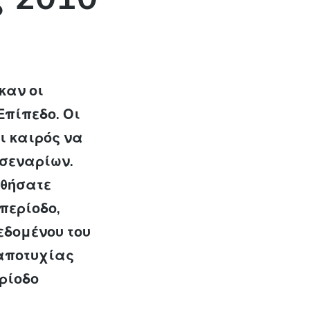
καν οι
Επίπεδο. Οι
ι καιρός να
 σεναρίων.
υθήσατε
περίοδο,
εδομένου του
 αποτυχίας
ρίοδο