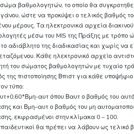
 σώµα βαθµολογητών, το οποίο θα συγκροτηθ
γάνου, ώστε να προκύψει ο τελικός βαθµός το
νου µέρους. Τα ηλεκτρονικά αρχεία διακινού
ολογητές µέσω του MIS της Πράξης µε τρόπο 
το αδιάβλητο της διαδικασίας και χωρίς να 
ξεταζόµενου. Κάθε ηλεκτρονικό αρχείο αντιστ
τή του σώµατος βαθµολογητών µε τυχαίο τρό
ός της πιστοποίησης Βπιστ για κάθε υποψήφιο
ον τύπο:
αυτ+0,60*Βµη-αυτ όπου Βαυτ ο βαθµός του αυτ
τασης και Βµη–αυτ ο βαθµός του µη αυτοµατοπ
ασης, εκφρασµένοι στην κλίµακα 0 – 100.
κπαιδευτικοί θα πρέπει να λάβουν ως τελικό 