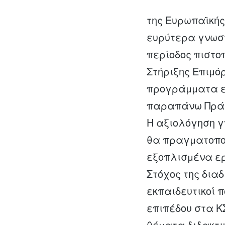
της Ευρωπαϊκής
ευρύτερα γνωστ
περίοδος πιστο
Στήριξης Επιµ
προγράµµατα επ
παραπάνω Πράξη
Η αξιολόγηση γ
θα πραγµατοποι
εξοπλισµένα ερ
Στόχος της διαδ
εκπαιδευτικοί
επιπέδου στα Κ