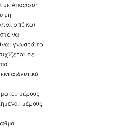
εί µε Απόφαση
υ µη
νται από και
ώστε να
είναι γνωστά τα
οιχίζεται σε
πο.
 εκπαιδευτικό
όµατου µέρους
οιηµένου µέρους
βαθµό