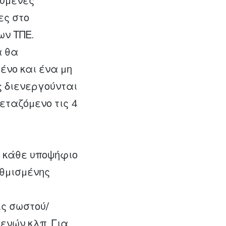
ούµενες
ες στο
ων ΤΠΕ.
α θα
ένο και ένα µη
ς διενεργούνται
εταζόµενο τις 4
ε κάθε υποψήφιο
αθµισµένης
ς σωστού/
ενών κλπ. Για