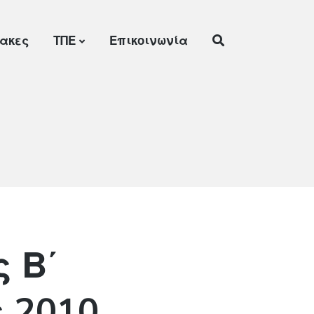
νακες
ΤΠΕ
Επικοινωνία
 Β΄
 2010