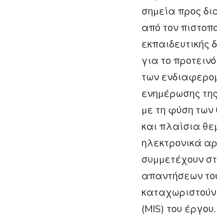
σηµεία προς δ
από τον πιστοπ
εκπαιδευτικής 
για το προτειν
των ενδιαφεροµ
ενηµέρωσης τη
µε τη φύση των
και πλαίσια θε
ηλεκτρονικά αρ
συµµετέχουν στ
απαντήσεων του
καταχωριστούν 
(MIS) του έργο