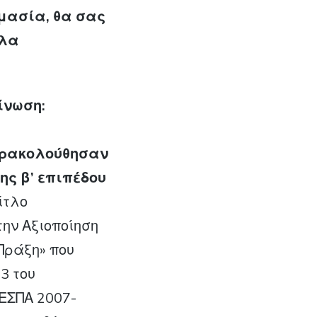
ιμασία, θα σας
όλα
ίνωση:
αρακολούθησαν
ς β’ επιπέδου
ίτλο
την Αξιοποίηση
Πράξη» που
3 του
 ΕΣΠΑ 2007-