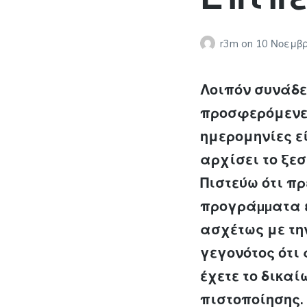
r3m
on
10 Νοεμβρ
Λοιπόν συνάδε
προσφερόμενες
ημερομηνίες ε
αρχίσει το ξεσ
Πιστεύω ότι π
προγράµµατα ε
ασχέτως με τη
γεγονότος ότι
έχετε το δικα
πιστοποίησης.