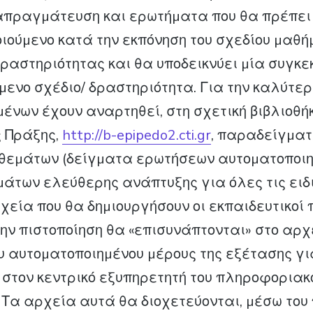
ιαπραγµάτευση και ερωτήµατα που θα πρέπει
οιούµενο κατά την εκπόνηση του σχεδίου µαθή
δραστηριότητας και θα υποδεικνύει µία συγκε
όµενο σχέδιο/ δραστηριότητα. Για την καλύτε
ένων έχουν αναρτηθεί, στη σχετική βιβλιοθήκ
ς Πράξης,
http://b-epipedo2.cti.gr
, παραδείγµα
 θεµάτων (δείγµατα ερωτήσεων αυτοµατοποι
µάτων ελεύθερης ανάπτυξης για όλες τις ειδι
χεία που θα δηµιουργήσουν οι εκπαιδευτικοί 
ην πιστοποίηση θα «επισυνάπτονται» στο αρχ
 αυτοµατοποιηµένου µέρους της εξέτασης γι
στον κεντρικό εξυπηρετητή του πληροφοριακ
υ. Τα αρχεία αυτά θα διοχετεύονται, µέσω το