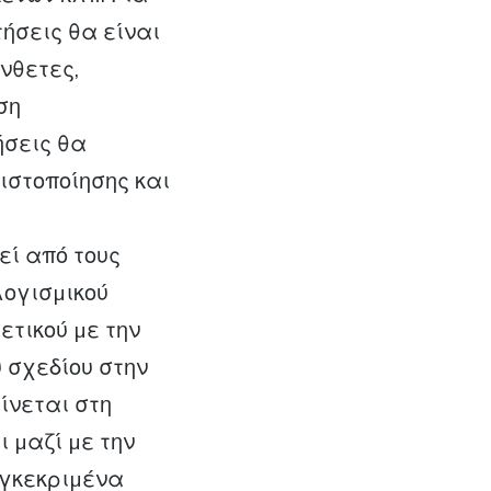
ήσεις θα είναι
νθετες,
ση
ήσεις θα
ιστοποίησης και
εί από τους
λογισµικού
τικού µε την
 σχεδίου στην
ίνεται στη
ι µαζί µε την
υγκεκριµένα