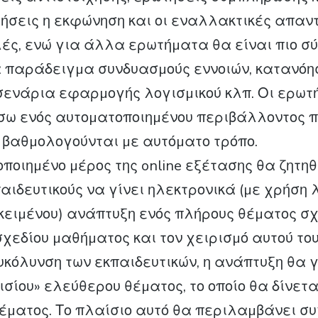
ήσεις η εκφώνηση και οι εναλλακτικές απαντ
ές, ενώ για άλλα ερωτήµατα θα είναι πιο σύ
 παράδειγµα συνδυασµούς εννοιών, κατανόη
ενάρια εφαρµογής λογισµικού κλπ. Οι ερωτ
ω ενός αυτοµατοποιηµένου περιβάλλοντος π
 βαθµολογούνται µε αυτόµατο τρόπο.
ποιηµένο µέρος της online εξέτασης θα ζητηθ
αιδευτικούς να γίνει ηλεκτρονικά (µε χρήση 
ειµένου) ανάπτυξη ενός πλήρους θέµατος σχε
σχεδίου µαθήµατος και τον χειρισµό αυτού του
ευκόλυνση των εκπαιδευτικών, η ανάπτυξη θα γ
σίου» ελεύθερου θέµατος, το οποίο θα δίνετα
έµατος. Το πλαίσιο αυτό θα περιλαµβάνει σ