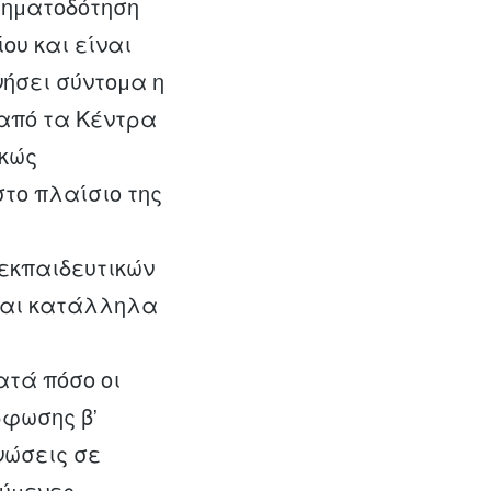
χρηµατοδότηση
ου και είναι
νήσει σύντοµα η
 από τα Κέντρα
ρκώς
το πλαίσιο της
εκπαιδευτικών
ίναι κατάλληλα
ατά πόσο οι
φωσης β’
νώσεις σε