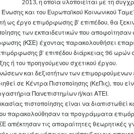
2013, η οποία υλοποιείται µε τη συγ
 Ένωσης και του Ευρωπαϊκού Κοινωνικού Ταµεί
ή ως έργο επιµόρφωσης β’ επιπέδου, θα ξεκι
ποίησης των εκπαιδευτικών που αποφοίτησαν
όρφωσης (ΚΣΕ) έχοντας παρακολουθήσει επα
ιµόρφωσης β’ επιπέδου διάρκειας 96 ωρών σ
ς ή του προηγούµενου σχετικού έργου.
νώσεων και δεξιοτήτων των επιµορφούµενων 
ηθεί σε Κέντρα Πιστοποίησης (ΚεΠις), που ε
γαστήρια Πανεπιστηµίων ή/και ΑΤΕΙ.
ικασίας πιστοποίησης είναι να διαπιστωθεί κ
 που παρακολούθησαν τα προγράµµατα επιµόρ
ΣΕ απέκτησαν τις απαραίτητες θεωρητικές γ