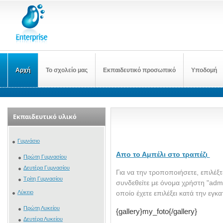
Αρχή
Το σχολείο μας
Εκπαιδευτικό προσωπικό
Υποδομή
Εκπαιδευτικό υλικό
Γυμνάσιο
Απο το Αμπέλι στο τραπέζι
Πρώτη Γυμνασίου
Δευτέρα Γυμνασίου
Για να την τροποποιήσετε, επιλέξ
Τρίτη Γυμνασίου
συνδεθείτε με όνομα χρήστη "admi
Λύκειο
οποίο έχετε επιλέξει κα
Πρώτη Λυκείου
{gallery}my_foto{
/gallery}
Δευτέρα Λυκείου