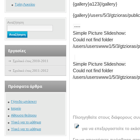
{gallery}a123{/
gallery}
Τρίτη Λυκείου
{gallery}/users/5/3/gtzioras/pub
Αναζήτηση
----
Simple Picture Slideshow:
Could not find folder
/users/userswww1/5/3/gtzioras/pu
Εργασίες
Σχολικό έτος 2010-2011
Simple Picture Slideshow:
Could not find folder
Σχολικό έτος 2011-2012
/users/userswww1/5/3/gtzioras/p
Πρόσφατα άρθρα
Γήπεδο μπάσκετ
Ιατρείο
Αίθουσα θεάτρου
Πλοηγηθείτε στους διάφορους σ
Υλικό για το μάθημα
για να επεξεργαστείτε το εκά
Υλικό για το μάθημα
Για να αποκτήσετε πρόσβαση στην 