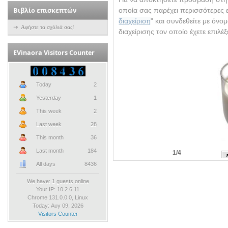
Βιβλίο επισκεπτών
οποία σας παρέχει περισσότερες ε
διαχείριση
" και συνδεθείτε με όνο
Αφήστε τα σχόλιά σας!
διαχείρισης τον οποίο έχετε επιλέ
ΕVinaora Visitors Counter
Today
2
Yesterday
1
This week
2
Last week
28
This month
36
Last month
184
1/4
All days
8436
We have: 1 guests online
Your IP: 10.2.6.11
Chrome 131.0.0.0, Linux
Today: Αυγ 09, 2026
Visitors Counter