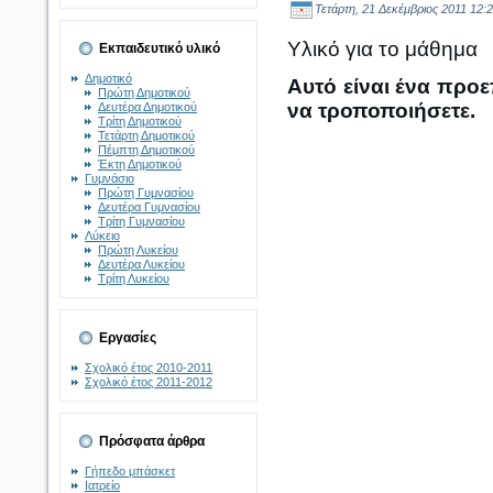
Τετάρτη, 21 Δεκέμβριος 2011 12:2
Υλικό για το μάθημα
Εκπαιδευτικό υλικό
Δημοτικό
Αυτό είναι ένα προε
Πρώτη Δημοτικού
να τροποποιήσετε.
Δευτέρα Δημοτικού
Τρίτη Δημοτικού
Τετάρτη Δημοτικού
Πέμπτη Δημοτικού
Έκτη Δημοτικού
Γυμνάσιο
Πρώτη Γυμνασίου
Δευτέρα Γυμνασίου
Τρίτη Γυμνασίου
Λύκειο
Πρώτη Λυκείου
Δευτέρα Λυκείου
Τρίτη Λυκείου
Εργασίες
Σχολικό έτος 2010-2011
Σχολικό έτος 2011-2012
Πρόσφατα άρθρα
Γήπεδο μπάσκετ
Ιατρείο