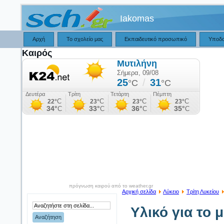
Iakomas
Αρχή
Το σχολείο μας
Εκπαιδευτικό προσωπικό
Υποδ
Καιρός
πρόγνωση καιρού από το weather.gr
Αρχική σελίδα
Λύκειο
Τρίτη Λυκείου
Υλικό για το 