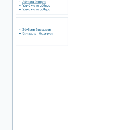
Αίθουσα θεάτρου
Υλικό για το μάθημα
Υλικό για το μάθημα
Σύνδεση διαχειριστή
Εκτεταμένη διαχείριση