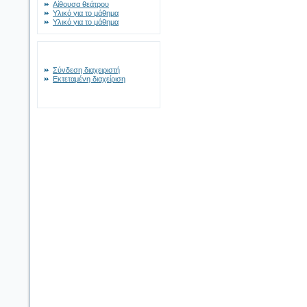
Αίθουσα θεάτρου
Υλικό για το μάθημα
Υλικό για το μάθημα
Σύνδεση διαχειριστή
Εκτεταμένη διαχείριση