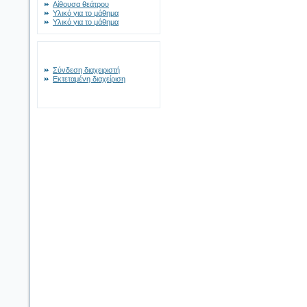
Αίθουσα θεάτρου
Υλικό για το μάθημα
Υλικό για το μάθημα
Σύνδεση διαχειριστή
Εκτεταμένη διαχείριση