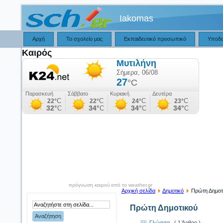
Iakomas
Αρχή
Το σχολείο μας
Εκπαιδευτικό προσωπικό
Υποδ
Καιρός
πρόγνωση καιρού από το weather.gr
Αρχική σελίδα
Δημοτικό
Πρώτη Δημοτ
Πρώτη Δημοτικού
Γλώσσα
( 1 Άρθρο )