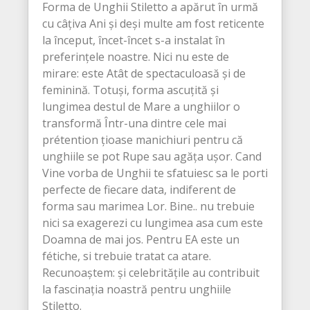
Forma de Unghii Stiletto a apărut în urmă
cu câțiva Ani și deși multe am fost reticente
la început, încet-încet s-a instalat în
preferințele noastre. Nici nu este de
mirare: este Atât de spectaculoasă și de
feminină. Totuși, forma ascuțită și
lungimea destul de Mare a unghiilor o
transformă Într-una dintre cele mai
prétention țioase manichiuri pentru că
unghiile se pot Rupe sau agăța ușor. Cand
Vine vorba de Unghii te sfatuiesc sa le porti
perfecte de fiecare data, indiferent de
forma sau marimea Lor. Bine.. nu trebuie
nici sa exagerezi cu lungimea asa cum este
Doamna de mai jos. Pentru EA este un
fétiche, si trebuie tratat ca atare.
Recunoaștem: și celebritățile au contribuit
la fascinația noastră pentru unghiile
Stiletto.