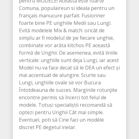
pentru MODELE! Aceasta este foarte
Comuna, populaireun si ideala pentru un
français manucure parfait. Fusionner
foarte bine PE unghiile Medii sau Lungi.
Evită modelele Mix & match: oricât de
simplu ar fi modelul de pe fiecare unghie,
combinate vor arăta kitchos PE această
formă de Unghii. De asemenea, evită liniile
verticale: unghiile sunt deja Lungi, iar acest
Model nu va face decat să le DEA un efect și
mai accentuat de alungire. Scurte sau
Lungi, unghiile ovale se vor Bucura
Întotdeauna de succes. Marginile rotunjite
encontre permis să încerci tot felul de
modele. Totuși specialiștii recomandă să
optezi pentru Unghii Cât mai simple.
Eventuel, potï să Cine faci un modèle
discret PE degetul inelar.