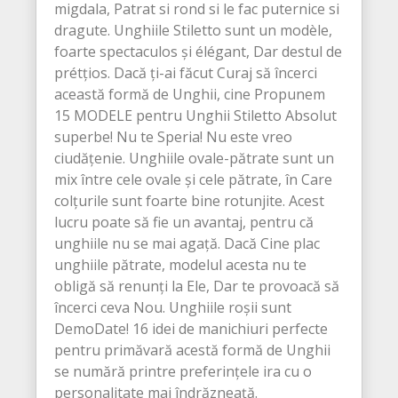
migdala, Patrat si rond si le fac puternice si
dragute. Unghiile Stiletto sunt un modèle,
foarte spectaculos și élégant, Dar destul de
prétțios. Dacă ți-ai făcut Curaj să încerci
această formă de Unghii, cine Propunem
15 MODELE pentru Unghii Stiletto Absolut
superbe! Nu te Speria! Nu este vreo
ciudățenie. Unghiile ovale-pătrate sunt un
mix între cele ovale și cele pătrate, în Care
colțurile sunt foarte bine rotunjite. Acest
lucru poate să fie un avantaj, pentru că
unghiile nu se mai agață. Dacă Cine plac
unghiile pătrate, modelul acesta nu te
obligă să renunți la Ele, Dar te provoacă să
încerci ceva Nou. Unghiile roșii sunt
DemoDate! 16 idei de manichiuri perfecte
pentru primăvară acestă formă de Unghii
se numără printre preferințele ira cu o
personalitate mai îndrăzneață.