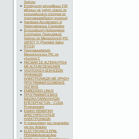
Χρόνου
Επιτάχυνση αλγορίθμων FIR
φίλτρων με χρήση υλικού σε
ενσωματωμένο σύστημα σε
προγραμματιζόμενη συσκευή
Hardware Accelerators in
Heterogeneous Computing
Ενσωμάτωση Λειτουργικού
Συστήματος Πραγματικού
Χρόνου σε Μικροελεγκτή PIC
16F877 !!! (Pumpkin Salvo
RTOS)
Προγραμματισμός
Μικροελεγκτών PIC σε
γλώσσα C
PACMAN ΣΕ ALTERA FPGA
ME ALTIUM DESIGNER
ΥΛΟΠΟΙΗΣΗ ΑΣΚΗΣΕΩΝ
ΨΗΦΙΑΚΩΝ
ΗΛΕΚΤΡΟΝΙΚΩΝ ΜΕ ΧΡΗΣΗ
ΠΡΟΓΡΑΜΜΑΤΙΖΟΜΕΝΗΣ
ΛΟΓΙΚΗΣ
EMBEDDED LINUX
ΠΡΟΓΡΑΜΜΑΤΙΣΜΟΣ
ΜΑΖΙΚΑ ΠΑΡΑΛΛΗΛΩΝ
ΕΠΕΞΕΡΓΑΣΤΩΝ - CUDA
Programming
ΕΙΔΙΚΗ ΘΕΜΑΤΙΚΗ
ΔΡΑΣΤΗΡΙΟΤΗΤΑ Β'
ΗΛΕΚΤΡΟΝΙΚΩΝ
Η παρουσίαση του σεμιναρίου
για τον Arduino
ELECTRONICS EPAL
PERAMA Android App