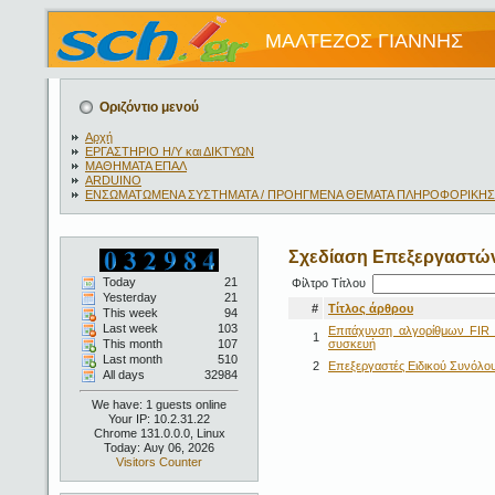
ΜΑΛΤΕΖΟΣ ΓΙΑΝΝΗΣ
Οριζόντιο μενού
Αρχή
ΕΡΓΑΣΤΗΡΙΟ Η/Υ και ΔΙΚΤΥΩΝ
ΜΑΘΗΜΑΤΑ ΕΠΑΛ
ARDUINO
ΕΝΣΩΜΑΤΩΜΕΝΑ ΣΥΣΤΗΜΑΤΑ / ΠΡΟΗΓΜΕΝΑ ΘΕΜΑΤΑ ΠΛΗΡΟΦΟΡΙΚΗΣ
Σχεδίαση Επεξεργαστών
Today
21
Φίλτρο Τίτλου
Yesterday
21
#
Τίτλος άρθρου
This week
94
Last week
103
Επιτάχυνση αλγορίθμων FIR
1
This month
107
συσκευή
Last month
510
2
Επεξεργαστές Ειδικού Συνόλο
All days
32984
We have: 1 guests online
Your IP: 10.2.31.22
Chrome 131.0.0.0, Linux
Today: Αυγ 06, 2026
Visitors Counter