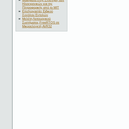
Μαθήματα στην Επιστήμη των
Ηλεκτρονικών και της
Πληροφορικής από το ΜΙΤ
Επεξεργαστές Ειδικού
Συνόλου Εντολών
Μελέτη Λειτουργικού
Συστήματος FreeRTOS σε
Μικροελεγκτή AVR32