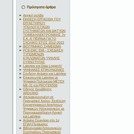
Πρόσφατα άρθρα
Αρχική σελίδα
ΕΚΘΕΣΗ ΕΡΓΑΣΙΩΝ ΤΟΥ
ΕΡΓΑΣΤΗΡΙΟΥ
ΥΠΟΛΟΓΙΣΤΙΚΩΝ
ΣΥΣΤΗΜΑΤΩΝ ΚΑΙ ΔΙΚΤΥΩΝ
ΤΟΜΕΑ ΗΛΕΚΤΡΟΝΙΚΗΣ 7ο
Ε.Κ. Α' ΠΕΙΡΑΙΑ ΓΙΑ ΤΟ
ΣΧΟΛΙΚΟ ΕΤΟΣ 2012-2013
ΒΙΟΓΡΑΦΙΚΟ ΣΗΜΕΙΩΜΑ
PCB EMC EMI - ΣΧΕΔΙΑΣΗ
ΤΥΠΩΜΕΝΩΝ
ΚΥΚΛΩΜΑΤΩΝ ΥΨΗΛΗΣ
ΣΥΧΝΟΤΗΤΑΣ
Labview και Data LoggerIV
ΨΗΦΙΑΚΕΣ ΕΠΙΚΟΙΝΩΝΙΕΣ
Σύνδεση Arduino και LabView
Επικοινωνία Labview με
Ψηφιακά Πολύμετρα METEX
ME-31 και PROTEK506
Οδηγός Εκμάθησης
ARDUINO
Απομακρυνσμένη σε
Πραγματικό Χρόνο, Εκτέλεση
Εργαστηριακών Ασκήσεων
Ψηφιακών Ηλεκτρονικών με
Προγραμματιζόμενη Λογική
και LabView
Arduino Σεμινάριο στο 1ο
ΕΠΑΛ Περάματος
Βιβλιογραφία Λειτουργικών
Συστημάτων Πραγματικού