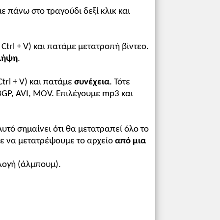
ε πάνω στο τραγούδι δεξί κλικ και
Ctrl + V) και πατάμε μετατροπή βίντεο.
λήψη
.
Ctrl + V) και πατάμε
συνέχεια
. Τότε
 3GP, AVI, MOV. Επιλέγουμε mp3 και
Αυτό σημαίνει ότι θα μετατραπεί όλο το
με να μετατρέψουμε το αρχείο
από μια
λλογή (άλμπουμ).