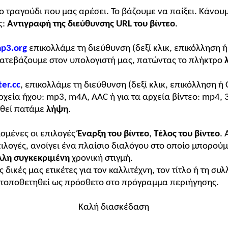
ο τραγούδι που μας αρέσει. Το βάζουμε να παίξει. Κάνουμ
ς:
Αντιγραφή της διεύθυνσης URL του βίντεο
.
p3.org
επικολλάμε τη διεύθυνση (δεξί κλικ, επικόλληση ή 
 κατεβάζουμε στον υπολογιστή μας, πατώντας το πλήκτρο
ter.cc
, επικολλάμε τη διεύθυνση (δεξί κλικ, επικόλληση ή 
αρχεία ήχου: mp3, m4A, AAC ή για τα αρχεία βίντεο: mp4,
ωθεί πατάμε
λήψη
.
ισμένες οι επιλογές
Έναρξη του βίντεο
,
Τέλος του βίντεο
. 
πιλογές, ανοίγει ένα πλαίσιο διαλόγου στο οποίο μπορού
λλη συγκεκριμένη
χρονική στιγμή.
ικές μας ετικέτες για τον καλλιτέχνη, τον τίτλο ή τη συ
να τοποθετηθεί ως πρόσθετο στο πρόγραμμα περιήγησης.
Καλή διασκέδαση