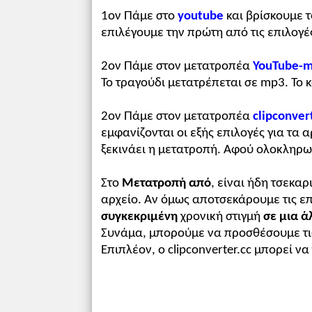
1ον Πάμε στο
youtube
και βρίσκουμε τ
επιλέγουμε την πρώτη από τις επιλογέ
2ον Πάμε στον μετατροπέα
YouTube-m
Το τραγούδι μετατρέπεται σε mp3. Το
2ον Πάμε στον μετατροπέα
clipconver
εμφανίζονται οι εξής επιλογές για τα 
ξεκινάει η μετατροπή. Αφού ολοκληρ
Στο
Μετατροπή από
, είναι ήδη τσεκαρ
αρχείο. Αν όμως αποτσεκάρουμε τις ε
συγκεκριμένη
χρονική στιγμή
σε μια ά
Συνάμα, μπορούμε να προσθέσουμε τις δ
Επιπλέον, ο clipconverter.cc μπορεί 