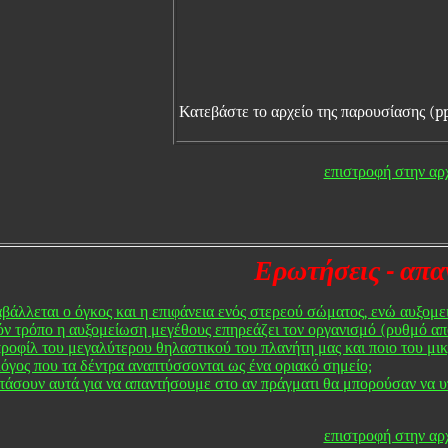
Κατεβάστε το αρχείο της παρουσίασης (p
επιστροφή στην αρ
Ερωτήσεις - απα
βάλλεται ο όγκος και η επιφάνεια ενός στερεού σώματος, ενώ αυξομει
όν τρόπο η αυξομείωση μεγέθους επηρεάζει τον οργανισμό (ρυθμό α
προφίλ του μεγαλύτερου θηλαστικού του πλανήτη μας και ποιο του μι
λόγος που τα δέντρα αναπτύσσονται ως ένα οριακό σημείο;
τάσουν αυτά για να απαντήσουμε στο αν πράγματι θα μπορούσαν να υπά
επιστροφή στην αρ