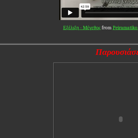
Εξέλιξη - Μέγεθος
from
Peiramatiko 
Παρουσιάσε