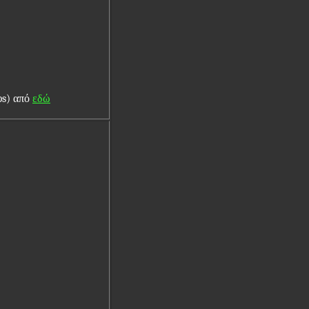
ps) από
εδώ