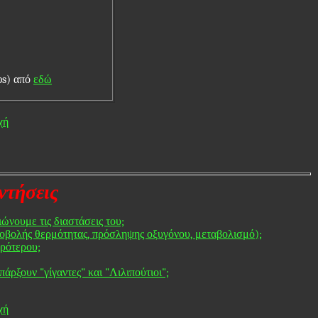
ps) από
εδώ
χή
ντήσεις
ώνουμε τις διαστάσεις του;
ποβολής θερμότητας, πρόσληψης οξυγόνου, μεταβολισμό);
κρότερου;
ρξουν "γίγαντες" και "Λιλιπούτιοι";
χή