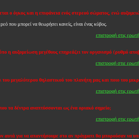
ται ο όγκος και η επιφάνεια ενός στερεού σώματος, ενώ αυξομειώ
ρεό που μπορεί να θεωρήσει κανείς, είναι ένας κύβος.
επιστροφή στις ερωτή
όπο η αυξομείωση μεγέθους επηρεάζει τον οργανισμό (ρυθμό απο
επιστροφή στιε ερωτή
λ του μεγαλύτερου θηλαστικού του πλανήτη μας και ποιο του μικρ
επιστροφή στις ερωτή
 που τα δέντρα αναπτύσσονται ως ένα οριακό σημείο;
επιστροφή στις ερωτή
ν αυτά για να απαντήσουμε στο αν πράγματι θα μπορούσαν να υπάρ