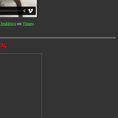
Irakleiou
on
Vimeo
.
ις