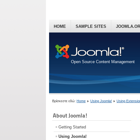
HOME
SAMPLE SITES
JOOMLA.O
Open Source Content Management
Βρίσκεστε εδώ:
Home
Using Joomla!
Using Extensio
About Joomla!
Getting Started
Using Joomla!