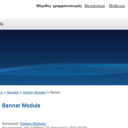
Μέγεθος γραμματοσειράς
Μεγαλύτερο
Μηδένισε
RG
ns
Modules
Display Modules
Banner
Banner Module
Κατηγορία:
Display Modules