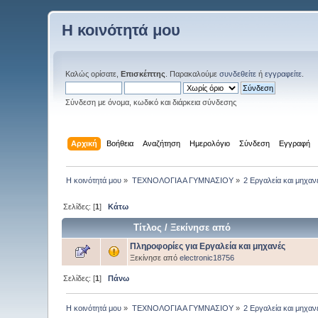
Η κοινότητά μου
Καλώς ορίσατε,
Επισκέπτης
. Παρακαλούμε
συνδεθείτε
ή
εγγραφείτε
.
Σύνδεση με όνομα, κωδικό και διάρκεια σύνδεσης
Αρχική
Βοήθεια
Αναζήτηση
Ημερολόγιο
Σύνδεση
Εγγραφή
Η κοινότητά μου
»
ΤΕΧΝΟΛΟΓΙΑ Α ΓΥΜΝΑΣΙΟΥ
»
2 Εργαλεία και μηχαν
Σελίδες: [
1
]
Κάτω
Τίτλος
/
Ξεκίνησε από
Πληροφορίες για Εργαλεία και μηχανές
Ξεκίνησε από
electronic18756
Σελίδες: [
1
]
Πάνω
Η κοινότητά μου
»
ΤΕΧΝΟΛΟΓΙΑ Α ΓΥΜΝΑΣΙΟΥ
»
2 Εργαλεία και μηχαν