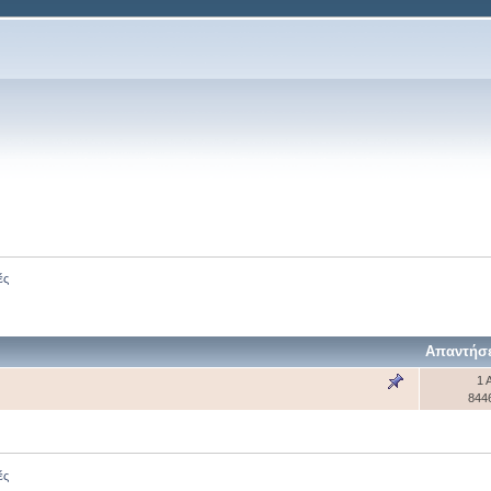
ές
Απαντήσε
1 
844
ές