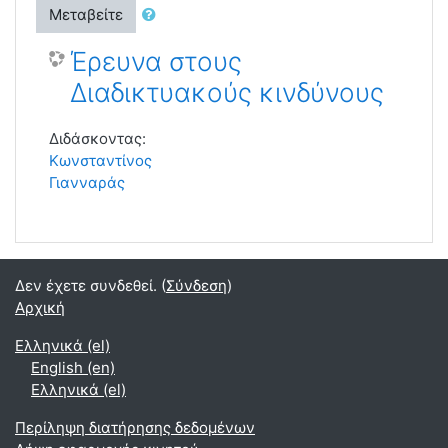
Μεταβείτε
Έρευνα στους
Διαδικτυακούς κινδύνους
Διδάσκοντας:
Κωνσταντίνος
Γιανναράς
Δεν έχετε συνδεθεί. (
Σύνδεση
)
Αρχική
Ελληνικά ‎(el)‎
English ‎(en)‎
Ελληνικά ‎(el)‎
Περίληψη διατήρησης δεδομένων