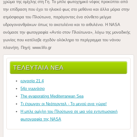
χρώμα της ομίχλης στη Γη. Το μπλε φωτοχημικό νέφος προκύπτει από
την επίδραση που έχει το ηλιακό φως στο μεθάνιο και άλλα μόρια στην
ατμόσφαιρα του Πλούτωνα, παράγοντας ένα σύνθετο μείγμα
υδρογονανθράκων όπως το ακετυλένιο και το αιθυλένιο. Η NASA
ονόμασε την φωτογραφία «Αντίο στον Πλούτωνα», λόγω της μοναδικής
γωνίας που κατέλαβε σχεδόν ολόκληρο το περίγραμμα του νάνου
πλανήτη. Πηγή: www.lifo.gr
ΤΕΛΕΥΤΑΙΑ ΝΕΑ
εργασία 21.4
54ο γυμνάσιο
The evaporating Mediterranean Sea
Τι έτρωγαν οι Νεάτερνταλ - Το μενού ανα χώρα!
Η μπλε ομίχλη του Πλούτωνα σε μια νέα εντυπωσιακή
φωτογραφία της NASA