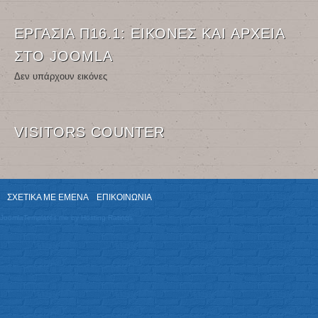
ΕΡΓΑΣΊΑ Π16.1: ΕΙΚΌΝΕΣ ΚΑΙ ΑΡΧΕΊΑ
ΣΤΟ JOOMLA
Δεν υπάρχουν εικόνες
VISITORS COUNTER
ΣΧΕΤΙΚΆ ΜΕ ΕΜΈΝΑ
ΕΠΙΚΟΙΝΩΝΊΑ
JoomlaTemplates.me
by
Hosting Ratings