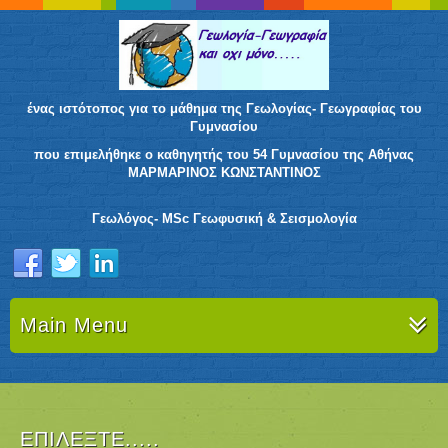
ένας ιστότοπος για το μάθημα της Γεωλογίας- Γεωγραφίας του
Γυμνασίου
που επιμελήθηκε ο καθηγητής του 54 Γυμνασίου της Αθήνας
ΜΑΡΜΑΡΙΝΟΣ ΚΩΝΣΤΑΝΤΙΝΟΣ
Γεωλόγος- MSc Γεωφυσική & Σεισμολογία
Main Menu
ΕΠΙΛΈΞΤΕ.....