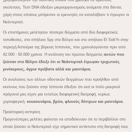
σκελετούς. Τεστ DNA έδειξαν μικροοργανισμούς ανάμεσα στα δόντια,
χάρη στους οποίους μπόρεσαν οι ερευνητές να καταλάβουν τι έτρωγαν οι
Νεάντερταλ.
Οι επιστήμονες μελέτησαν τέσσερα δείγματα από δύο διαφορετικές
τοποθεσίες, στο σπήλαιο Spy στο Βέλγιο και στο σπήλαιο El Sidr?n στην
περιοχή Αστούρια της βόρειας Ισπανίας, που χρονολογούνται πριν από
42.000 - 50.000 χρόνια. Η ανάλυση του πρώτου δείγματος
αυτών που
ζούσαν στο Βέλγιο έδειξε ότι οι Νεάντερταλ έτρωγαν τριχωτούς
ρινόκερους, άγρια πρόβατα αλλά και μανιτάρια.
Οι αναλύσεις των άλλων οδοντικών δειγμάτων που προήλθαν από
εκείνους που ζούσαν στην Ισπανία έδειξαν ότι εκεί οι πολύ μακρινοί
πρόγονοί μας είχαν μια εντελώς διαφορετική διατροφή, κυρίως
χορτοφαγική:
κουκουνάρια, βρύα, φλοιούς δέντρων και μανιτάρια.
Προϊστορική ασπιρίνη
Προγενέστερες μελέτες φαίνεται να αποδείκνυαν ότι το περιβάλλον στο
οποίο ζούσαν οι Νεάντερταλ είχε σημαντικό αντίκτυπο στη διατροφή τους