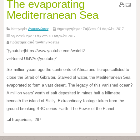
The evaporating
Mediterranean Sea
Κατηγορία:
Ανακοινώσεις
Δημιουργήθηκε : Σάββατο, 01 Απριλίου 2017
Δημοσιεύθηκε : Σάββατο, 01 Απριλίου 2017
Γράφτηκε από τον/την kostas
"{youtube}https://www.youtube.com/watch?
v=BemsLUldVAo{/youtube}"
Six million years ago the continents of Africa and Europe collided to
close the Strait of Gibralter. Starved of water, the Mediterranean Sea
evaporated to form a vast desert. The legacy of this vanished ocean?
A million years' worth of salt deposited in mines half a kilimetre
beneath the island of Sicily. Extraordinary footage taken from the
ground-breaking BBC series Earth: The Power of the Planet.
Εμφανίσεις: 287