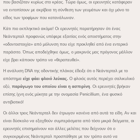
που βασιζόταν κυρίως στο κρέας. Τώρα όμως, οι ερευνητές κατάφεραν
να εντοπίσουν με ακρίβεια τη σύνθεση των γευμάτων και όχι μόνο το
είδος των τροφίμων που κατανάλωναν.
Κάτι πιο εκπληκτικό ακόμα! Οι ερευνητές παρατήρησαν ότι ένας
Νεάντερταλ προφανώς υπέφερε εξαιτίας ενός αποστήματος στην
«οδοντοστοιχία» από μόλυνση που είχε προκληθεί από ένα εντερικό
παράσιτο. Όπως αποδείχθηκε όμως, ο μακρινός μας πρόγονος μάλλον
είχε βρει κάποιον τρόπο να «θεραπευθεί».
Η ανάλυση DNA της οδοντικής πλάκας έδειξε ότι ο Νεάντερταλ με το
απόστημα
είχε φάει φλοιό λεύκας.
Ο φλοιός αυτός περιέχει σαλικυλικό
οξύ,
παράγωγο του οποίου είναι η ασπιρίνη
. Οι ερευνητές βρήκαν
επίσης ίχνη ενός μύκητα με την ονομασία Penicillium, ένα φυσικό
αντιβιοτικό!
Οι άλλοι τρεις Νεάντερταλ δεν έτρωγαν κανένα από αυτά τα είδη. Αν και
είναι δύσκολο να εξαχθούν συμπεράσματα από τόσο μικρά δείγματα, οι
ερευνητές επισημαίνουν και άλλες μελέτες που δείχνουν ότι ο
συγκεκριμένος Νεάντερταλ προσπάθησε με τον τρόπο αυτό να