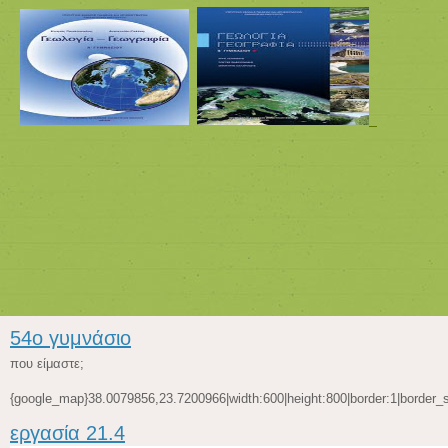
54ο γυμνάσιο
που είμαστε;
{google_map}38.0079856,23.7200966|width:600|height:800|border:1|border_s
εργασία 21.4