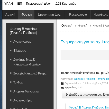
ΥΠΑΙΘ
ΙΕΠ
Περιφερειακή Δ/νση
ΔΔΕ Καστοριάς
Αρχική
Φυσική
Ερευνητική Εργ.
Ηλεκτρολογία
Νομοθεσία
Αρχική
Φυσική
Φυσική Β Λυκ
Φυσική Β Λυκείου
(Γενικής Παιδείας)
Ενημέρωση για το σχ έτο
Ανακοινώσεις
Εξετάσεις
Δυνάμεις Μεταξύ
Ηλεκτρικών Φορτίων
Τα δύο τελευταία κεφάλαια του βιβλίο
Συνεχές Ηλεκτρικό Ρεύμα
Κατηγορία:
Φυσική Β Λυκείου (Γενικής Πα
Το Φως
Δημοσιεύθηκε : 17 Σεπτέμβριος 2014
Εμφανίσεις: 215
Ατομικά Φαινόμενα
Διαβάστε περισσότερα: Ενη
Αναγνωστήριο
Φυσική Β Γενικής Παιδείας: Ν