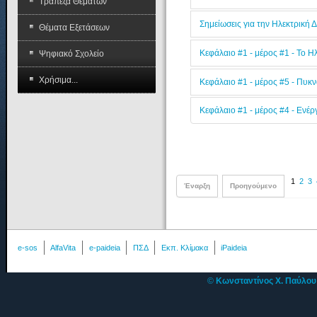
Τράπεζα Θεμάτων
Σημείωσεις για την Ηλεκτρική 
Θέματα Εξετάσεων
Κεφάλαιο #1 - μέρος #1 - Το Η
Ψηφιακό Σχολείο
Χρήσιμα...
Κεφάλαιο #1 - μέρος #5 - Πυκ
Κεφάλαιο #1 - μέρος #4 - Ενέρ
1
2
3
Έναρξη
Προηγούμενο
e-sos
AlfaVita
e-paideia
ΠΣΔ
Εκπ. Κλίμακα
iPaideia
©
Κωνσταντίνος Χ. Παύλο