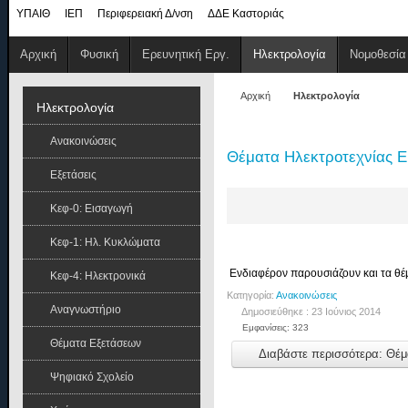
ΥΠΑΙΘ
ΙΕΠ
Περιφερειακή Δ/νση
ΔΔΕ Καστοριάς
Αρχική
Φυσική
Ερευνητική Εργ.
Ηλεκτρολογία
Νομοθεσία
Αρχική
Ηλεκτρολογία
Ηλεκτρολογία
Ανακοινώσεις
Θέματα Ηλεκτροτεχνίας Ε
Εξετάσεις
Κεφ-0: Εισαγωγή
Κεφ-1: Ηλ. Κυκλώματα
Ενδιαφέρον παρουσιάζουν και τα θέμ
Κεφ-4: Ηλεκτρονικά
Κατηγορία:
Ανακοινώσεις
Αναγνωστήριο
Δημοσιεύθηκε : 23 Ιούνιος 2014
Εμφανίσεις: 323
Θέματα Εξετάσεων
Διαβάστε περισσότερα: Θέμ
Ψηφιακό Σχολείο