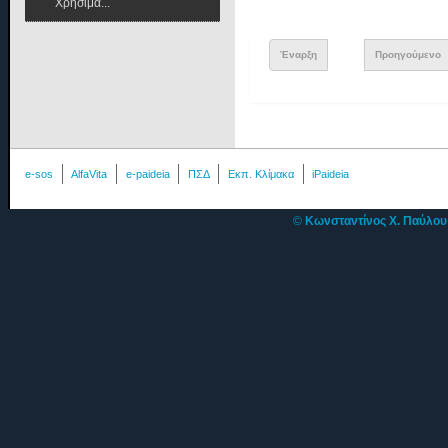
Χρήσιμα...
Έναρξη
Προηγούμενο
e-sos
AlfaVita
e-paideia
ΠΣΔ
Εκπ. Κλίμακα
iPaideia
©
Κωνσταντίνος Χ. Παύλο