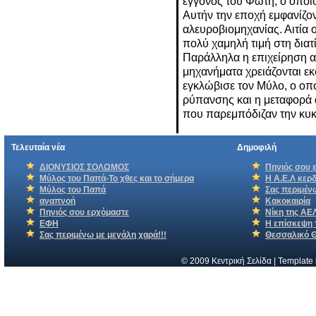
εγγονός του Φώτη, ο οποί
Αυτήν την εποχή εμφανίζο
αλευροβιομηχανίας. Αιτία
πολύ χαμηλή τιμή στη δια
Παράλληλα η επιχείρηση α
μηχανήματα χρειάζονται ε
εγκλώβισε τον Μύλο, ο ο
ρύπανσης και η μεταφορά 
που παρεμπόδιζαν την κυκ
Τελευταία νέα
Δημοφιλή
ΔΙΟΝΥΣΙΟΣ ΣΟΛΩΜΟΣ
Πηνιός σου 
Μύλος του Παπά-Το χθες και το σήμερα
Η Α.Ε.Λ κερδ
Μύλος του Παπά
Σας περιμένω
αναπνοή
Κακοκαιρία
Πηνιός σου ερχόμαστε
Νίκη της ΑΕ
ΕΦΗ
Η επίσκεψη 
Σας περιμένω με μεγάλη χαρά!!!
Θεσσαλικό 
© 2009 Κεντρική Σελίδα | Template