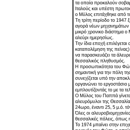
τα οποία προκαλούν σοβαρ
Ιταλούς και υπέστη πρωτ
ο Μύλος επιτάχθηκε από τ
Τη τρίτη περίοδο το 1947 
αγορά νέων μηχανημάτων κ
μικρό χρονικο διάστημα ο
αλεύρι ημερησίως.
Την ίδια εποχή επιλέγεται
καταπολέμηση της πείνας)
να παρασκευάζει τα άλευρά
θεσσαλικός πληθυσμός.
Η προσωπικότητα του Φώ
σημαντική για την πόλη τη
συνεχίζεται υπό την αποκ
οργανώνει το εργοστάσιο με
εμπλουτίζοντάς το με τα τε
Ο Μύλος του Παππά γίνετα
αλευρόμυλοι της Θεσσαλία
24ωρο, έναντι 25, 5 μ.ό.
Όλες οι αλευροβιομηχανίες
θεσσαλικές πόλεις, όπως 
Το 1974 μπαίνει στην επι