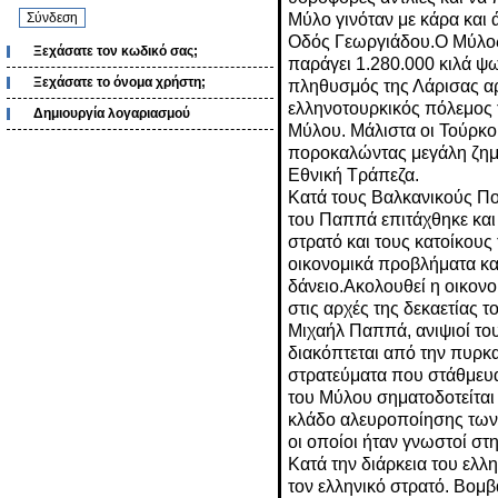
Μύλο γινόταν με κάρα και
Οδός Γεωργιάδου.Ο Μύλος ι
Ξεχάσατε τον κωδικό σας;
παράγει 1.280.000 κιλά ψωμ
Ξεχάσατε το όνομα χρήστη;
πληθυσμός της Λάρισας αρ
ελληνοτουρκικός πόλεμος 
Δημιουργία λογαριασμού
Μύλου. Μάλιστα οι Τούρκοι
ποροκαλώντας μεγάλη ζημί
Εθνική Τράπεζα.
Κατά τους Βαλκανικούς Π
του Παππά επιτάχθηκε και 
στρατό και τους κατοίκους
οικονομικά προβλήματα κα
δάνειο.Ακολουθεί η οικον
στις αρχές της δεκαετίας 
Μιχαήλ Παππά, ανιψιοί τ
διακόπτεται από την πυρκα
στρατεύματα που στάθμευα
του Μύλου σηματοδοτείται
κλάδο αλευροποίησης των 
οι οποίοι ήταν γνωστοί σ
Κατά την διάρκεια του ελλ
τον ελληνικό στρατό. Βομβ