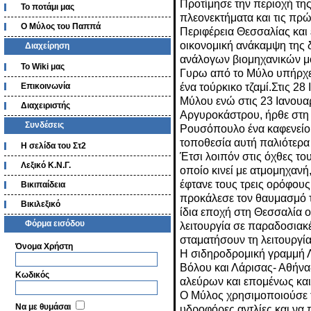
Προτίμησε την περιοχή τη
Το ποτάμι μας
πλεονεκτήματα και τις πρ
Ο Μύλος του Παππά
Περιφέρεια Θεσσαλίας και 
οικονομική ανάκαμψη της 
Διαχείρηση
ανάλογων βιομηχανικών μ
Το Wiki μας
Γυρω από το Μύλο υπήρχε 
ένα τούρκικο τζαμί.Στις 28
Επικοινωνία
Μύλου ενώ στις 23 Ιανουα
Διαχειριστής
Αργυροκάστρου, ήρθε στη 
Συνδέσεις
Ρουσόπουλο ένα καφενείο κ
τοποθεσία αυτή παλιότερα
Η σελίδα του Στ2
Έτσι λοιπόν στις όχθες το
Λεξικό Κ.Ν.Γ.
οποίο κινεί με ατμομηχανή,
έφτανε τους τρεις ορόφους
Βικιπαίδεια
προκάλεσε τον θαυμασμό τ
Βικιλεξικό
ίδια εποχή στη Θεσσαλία ο
Φόρμα εισόδου
λειτουργία σε παραδοσια
σταματήσουν τη λειτουργία
Όνομα Χρήστη
Η σιδηροδρομική γραμμή Λ
Βόλου και Λάρισας- Αθήνα
Κωδικός
αλεύρων και επομένως και
Ο Μύλος χρησιμοποιούσε τα
Να με θυμάσαι
υδροφόρες αντλίες και να 