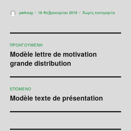
Συντάκτης
perkoug
Δημοσιεύτηκε
16 Φεβρουαρίου 2019
Κατηγορίες
Χωρίς κατηγορία
την
Πλοήγηση
ΠΡΟΗΓΟΎΜΕΝΗ
άρθρων
Modèle lettre de motivation
Προηγούμενο
grande distribution
άρθρο:
ΕΠΌΜΕΝΟ
Modèle texte de présentation
Επόμενο
άρθρο: