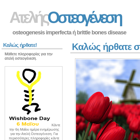
Ατελής
Οστεογένεση
osteogenesis imperfecta ή brittle bones disease
Καλώς ήρθατε στ
Καλώς ήρθατε!
Μάθετε πληροφορίες για την
ατελή οστεογένεση.
Κάντε
την 6η Μαΐου ημέρα ενημέρωσης
για την Ατελή Οστεογένεση. Για
περισσότερες πληροφορίες κάντε