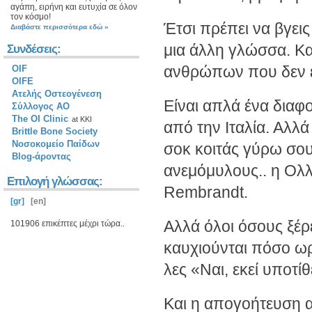
αγάπη, ειρήνη και ευτυχία σε όλον
τον κόσμο!
Έτσι πρέπει να βγεις
Διαβάστε περισσότερα εδώ »
μια άλλη γλώσσα. Κα
Συνδέσεις:
ανθρώπων που δεν εί
OIF
OIFE
Ατελής Οστεογένεση
Είναι απλά ένα διαφο
Σύλλογος ΑΟ
The OI Clinic
at KKI
από την Ιταλία. Αλλά 
Brittle Bone Society
Νοσοκομείο Παίδων
σοκ κοιτάς γύρω σου.
Blog-άροντας
ανεμόμυλους.. η Ολλα
Επιλογή γλώσσας:
Rembrandt.
[gr]
[en]
Αλλά όλοι όσους ξέρει
101906
επικέπτες μέχρι τώρα..
καυχιούνται πόσο ωρ
λες «Ναι, εκεί υποτίθ
Και η απογοήτευση α