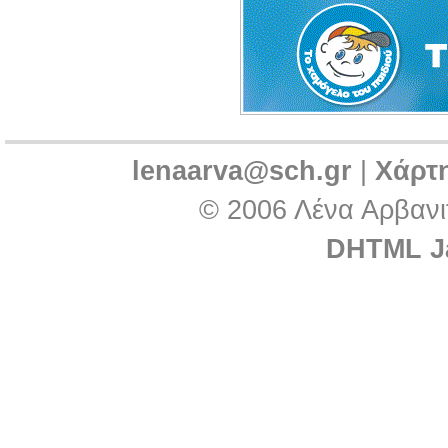
lenaarva@sch.gr
|
Χάρτ
© 2006 Λένα Αρβανιτ
DHTML Ja