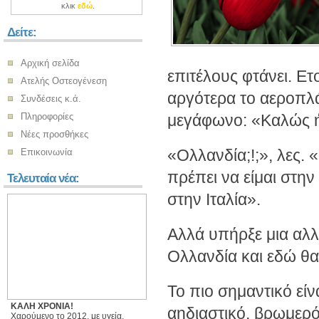
κλικ
εδώ
.
Δείτε:
Αρχική σελίδα
επιτέλους φτάνει. Ετ
Ατελής Οστεογένεση
αργότερα το αεροπλ
Συνδέσεις κ.ά.
Πληροφορίες
μεγάφωνο: «Καλώς ή
Νέες προσθήκες
«Ολλανδία;!;», λες. 
Επικοινωνία
πρέπει να είμαι στην
Τελευταία νέα:
στην Ιταλία».
Αλλά υπήρξε μια αλλ
Ολλανδία και εδώ θα 
Το πιο σημαντικό είν
ΚΑΛΗ ΧΡΟΝΙΑ!
αηδιαστικό, βρωμερό 
Χαρούμενο το 2012, με υγεία,