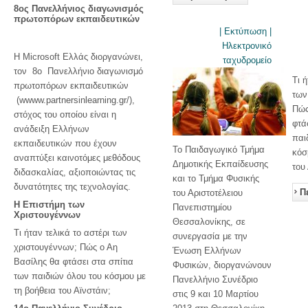
8ος Πανελλήνιος διαγωνισμός
πρωτοπόρων εκπαιδευτικών
| Εκτύπωση |
Ηλεκτρονικό
Η Microsoft Ελλάς διοργανώνει,
ταχυδρομείο
τον 8ο Πανελλήνιο διαγωνισμό
Τι 
πρωτοπόρων εκπαιδευτικών
των
(wwww.partnersinlearning.gr/),
Πώς
στόχος του οποίου είναι η
φτά
ανάδειξη Ελλήνων
παι
εκπαιδευτικών που έχουν
Το Παιδαγωγικό Τμήμα
κόσ
αναπτύξει καινοτόμες μεθόδους
Δημοτικής Εκπαίδευσης
του
διδασκαλίας, αξιοποιώντας τις
και το Τμήμα Φυσικής
δυνατότητες της τεχνολογίας.
Π
του Αριστοτέλειου
Η Επιστήμη των
Πανεπιστημίου
Χριστουγέννων
Θεσσαλονίκης, σε
Τι ήταν τελικά το αστέρι των
συνεργασία με την
χριστουγέννων; Πώς ο Αη
Ένωση Ελλήνων
Βασίλης θα φτάσει στα σπίτια
Φυσικών, διοργανώνουν
των παιδιών όλου του κόσμου με
Πανελλήνιο Συνέδριο
τη βοήθεια του Αϊνστάιν;
στις 9 και 10 Μαρτίου