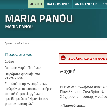
ΑΡΧΙΚΉ
ΠΛΗΡΟΦΟΡΊΕΣ
ΑΝΑΚΟΙΝΏΣΕΙΣ
ΣΥ
MARIA PANOU
MARIA PANOU
Βρίσκεστε εδώ:
Home
Πρόσφατα νέα
Σφάλμα κατά τη φόρ
άρθρο
Γεια σου Μαρία. Τι κάνεις;
Αρχική
Πειράματα φυσικής στο
σχολείο μας
Στο πλαίσιο της γνωριμίας των
Η Ένωση Ελλήνων Φυσικών 
μαθητών με τις φυσικές επιστήμες
Πανελληνίου Συνεδρίου Φυσ
το σχολείο μας διοργάνωσε
Σύγχρονης Φυσικής Αναδυόμ
ημερίδα με θέμα "Η μαγεία των
φυσικών επιστημών".
Περισσότερα...