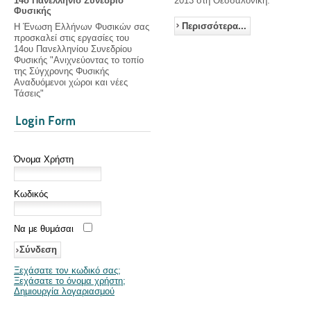
14ο Πανελλήνιο Συνέδριο
2013 στη Θεσσαλονίκη.
Φυσικής
Περισσότερα...
Η Ένωση Ελλήνων Φυσικών σας
προσκαλεί στις εργασίες του
14ου Πανελληνίου Συνεδρίου
Φυσικής "Ανιχνεύοντας το τοπίο
της Σύγχρονης Φυσικής
Αναδυόμενοι χώροι και νέες
Τάσεις"
Login Form
Όνομα Χρήστη
Κωδικός
Να με θυμάσαι
Ξεχάσατε τον κωδικό σας;
Ξεχάσατε το όνομα χρήστη;
Δημιουργία λογαριασμού