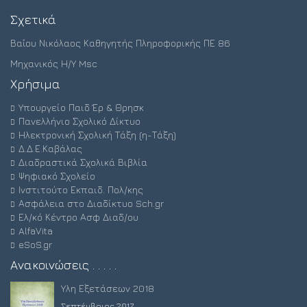
Σχετικά
Βαΐου Νικόλαος Καθηγητής Πληροφορικής ΠΕ 86
Μηχανικός Η/Υ Msc
Χρήσιμα
Υπουργείο Παιδ Έρ & Θρησκ
Πανελλήνιο Σχολικό Δίκτυο
Ηλεκτρονική Σχολική Τάξη (η-Τάξη)
Δ.Δ.Ε.Καβάλας
Διαδραστικά Σχολικά Βιβλία
Ψηφιακό Σχολείο
Ινστιτούτο Εκπαιδ. Πολ/κης
Ασφάλεια στο Διαδίκτυο Sch.gr
Ελ/κό Κέντρο Ασφ Διαδ/ου
AlfaVita
eSoS.gr
Ανακοινώσεις . . . . .
Ύλη Εξετάσεων 2018
Σεπτέμβριος 2017