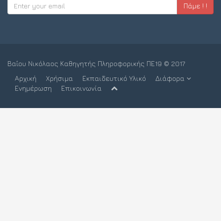
Πάμε ! !
Βαΐου Νικόλαος Καθηγητής Πληροφορικής ΠΕ19 © 2017
Αρχική
Χρήσιμα
Εκπαιδευτικό Υλικό
Διάφορα
Ενημέρωση
Επικοινωνία