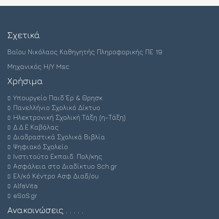
Σχετικά
Βαΐου Νικόλαος Καθηγητής Πληροφορικής ΠΕ 19
Μηχανικός Η/Υ Msc
Χρήσιμα
Υπουργείο Παιδ Έρ & Θρησκ
Πανελλήνιο Σχολικό Δίκτυο
Ηλεκτρονική Σχολική Τάξη (η-Τάξη)
Δ.Δ.Ε.Καβάλας
Διαδραστικά Σχολικά Βιβλία
Ψηφιακό Σχολείο
Ινστιτούτο Εκπαιδ. Πολ/κης
Ασφάλεια στο Διαδίκτυο Sch.gr
Ελ/κό Κέντρο Ασφ Διαδ/ου
AlfaVita
eSoS.gr
Ανακοινώσεις . . . . .