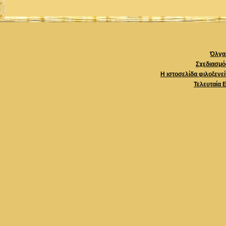
Όλγα 
Σχεδιασμό
Η ιστοσελίδα φιλοξενε
Τελευταία 