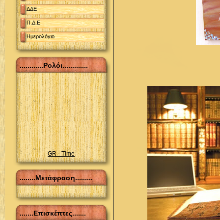
ΔΔΕ
Π.Δ.Ε
Ημερολόγιο
............Ρολόι.............
GR - Time
........Μετάφραση.........
.......Επισκέπτες.......