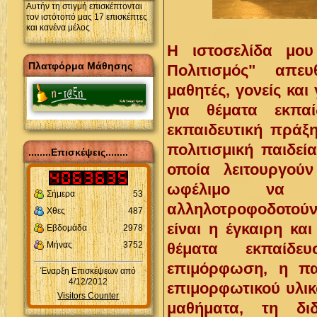
Αυτήν τη στιγμή επισκέπτονται
τον ιστότοπό μας 17 επισκέπτες
και κανένα μέλος
Η ιστοσελίδα μου
Πλατφόρμα Μάθησης
Πολιτισμός" απευ
μαθητές,
γονείς
και
για θέματα εκπαί
εκπαιδευτική πράξη
πολιτισμική παιδεί
........Επισκέψεις........
οποία λειτουργού
ωφέλιμο να σ
Σήμερα
53
αλληλοτροφοδοτούν
Χθες
487
είναι η έγκαιρη κ
Εβδομάδα
2978
Μήνας
3752
θέματα εκπαίδε
επιμόρφωση, η πα
Έναρξη Επισκέψεων από
4/12/2012
επιμορφωτικού υλικ
Visitors Counter
μαθήματα, τη δι