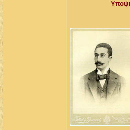
Υποψή