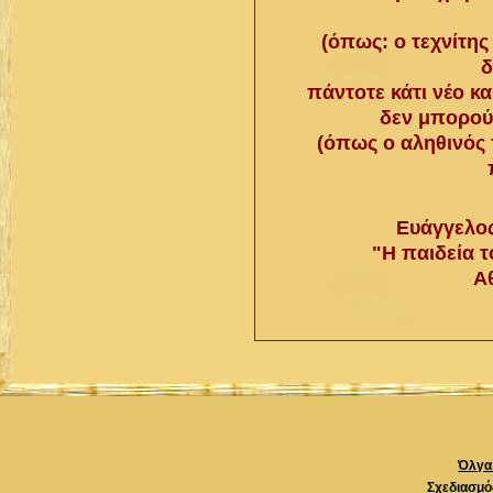
(όπως: ο τεχνίτης
δ
πάντοτε κάτι νέο κα
δεν μπορούσ
(όπως ο αληθινός 
Ευάγγελο
"Η παιδεία 
Α
Όλγα 
Σχεδιασμό