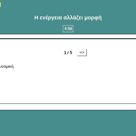
Η ενέργεια αλλάζει μορφή
4:57
=>
1 / 5
υναμική.