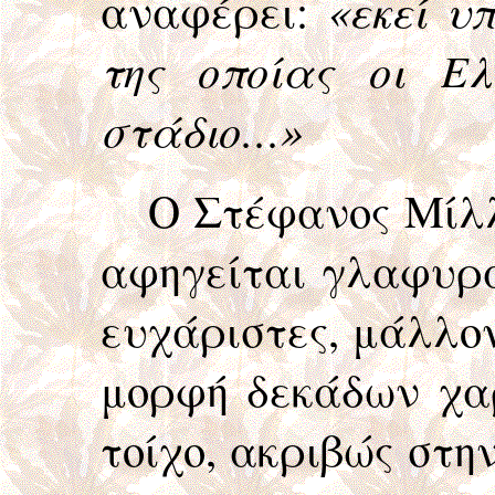
αναφέρει:
«εκεί υ
της οποίας οι Ελ
στάδιο…»
Ο Στέφανος Μίλλερ
αφηγείται γλαφυρά
ευχάριστες, μάλλον
μορφή δεκάδων χαρ
τοίχο, ακριβώς στη