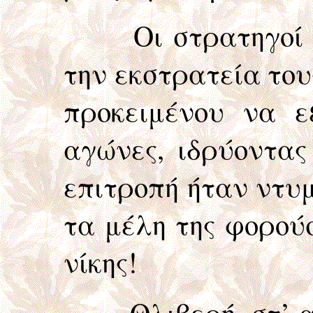
Οι στρατηγοί θεώ
την εκστρατεία τους
προκειμένου να ε
αγώνες, ιδρύοντας
επιτροπή ήταν ντυ
τα μέλη της φορού
νίκης!
Θλιβερή, στ’ αλήθ