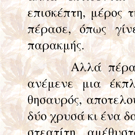
επισκέπτη, μέρος 
πέρασε, όπως γίν
παρακμής.
Αλλά πέραν αυτ
ανέμενε μια έκπ
θησαυρός, αποτελο
δύο χρυσά κι ένα δ
στεατίτη, αμέθυσ