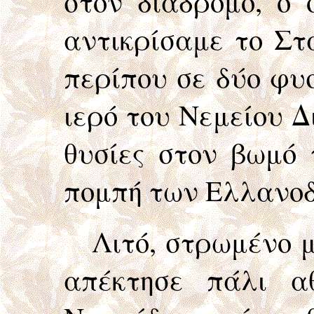
στον διάδρομο, o 
αντικρίσαμε το Στά
περίπου σε δύο φυσ
ιερό του Νεμείου Δ
θυσίες στον βωμό 
πομπή των Ελλαν
Λιτό, στρωμένο μ
απέκτησε πάλι α