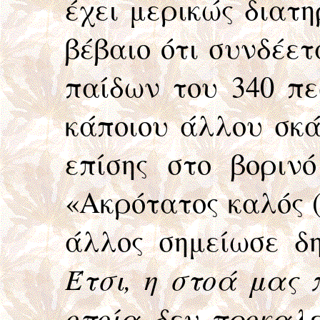
έχει μερικώς διατ
βέβαιο ότι συνδέε
παίδων του 340 πε
κάποιου άλλου σκά
επίσης στο βοριν
«Ακρότατος καλός (
άλλος σημείωσε δ
Έτσι, η στοά μας 
οποία δεν προκαλε