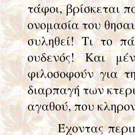
τάφοι, βρίσκεται π
ονομασία του θησαυ
συληθεί! Τι το π
ουδενός! Και μέ
φιλοσοφούν για τη
διαρπαγή των κτερι
αγαθού, που κληρο
Έχοντας περιηγηθ