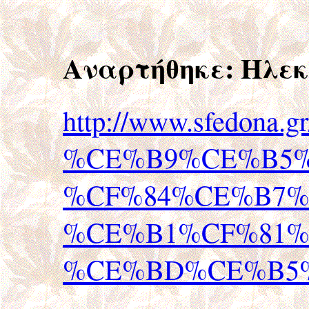
Αναρτήθηκε:
Ηλεκ
http://www.sfedo
%CE%B9%CE%B5%
%CF%84%CE%B7%
%CE%B1%CF%81%
%CE%BD%CE%B5