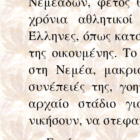
Νεμεάδων, φέτος θ
χρόνια αθλητικοί
Έλληνες, όπως κατ
της οικουμένης. Τ
στη Νεμέα, μακρι
συνέπειές της, γο
αρχαίο στάδιο γ
νικήσουν, να στεφα