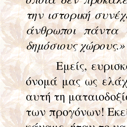
την ιστορική συνέ
άνθρωποι πάντα 
δημόσιους χώρους.
Εμείς, ευρισκόμε
όνομά μας ως ελάχ
αυτή τη ματαιοδοξί
των προγόνων! Εκεί
κάναμε, ήταν το ν