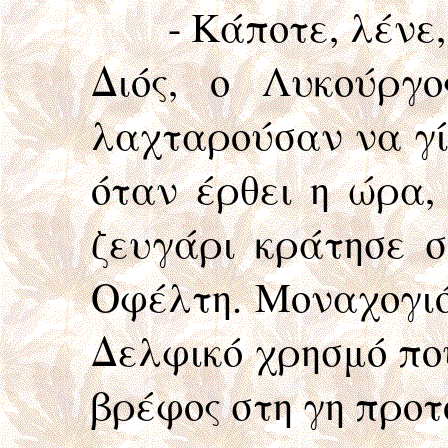
- Κάποτε, λένε, σ
Διός, ο Λυκούργ
λαχταρούσαν να γίν
όταν έρθει η ώρα,
ζευγάρι κράτησε σ
Οφέλτη. Μοναχογιός
Δελφικό χρησμό πο
βρέφος στη γη προτ